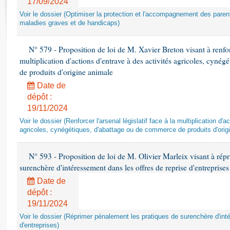
17/09/2024
Rapports d'enquête
Voir le dossier (Optimiser la protection et l'accompagnement des paren
Rapports législatifs
maladies graves et de handicaps)
Rapports sur l'application des lois
Baromètre de l’application des lois
N° 579 - Proposition de loi de M. Xavier Breton visant à renforce
multiplication d'actions d'entrave à des activités agricoles, cyné
Dossiers législatifs
de produits d'origine animale
Budget et sécurité sociale
Date de
Questions écrites et orales
dépôt :
19/11/2024
Comptes rendus des débats
Voir le dossier (Renforcer l'arsenal législatif face à la multiplication d'
agricoles, cynégétiques, d'abattage ou de commerce de produits d'orig
N° 593 - Proposition de loi de M. Olivier Marleix visant à rép
surenchère d'intéressement dans les offres de reprise d'entreprises
Date de
dépôt :
19/11/2024
Voir le dossier (Réprimer pénalement les pratiques de surenchère d'int
d'entreprises)