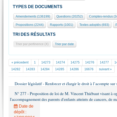
S'id
Présidence
Séance publique
Rôle et pouvoirs de l'Assemblée
Visiter l'Assemblée
TYPES DE DOCUMENTS
Fiches « Connaissance de l’Assemblée »
577 députés
Commissions et autres organes
Visite virtuelle du palais Bourbon
Amendements (136199)
Questions (20252)
Comptes-rendus (3
Organisation de l'Assemblée
Groupes politiques
Europe et International
Assister à une séance
Mot
Propositions (2244)
Rapports (1001)
Textes adoptés (693)
P
Présidence
Conférence des Présidents
Bureau
Collège des Ques
Élections législatives
Contrôle et évaluation
Accès des chercheurs à l’Assemblée
TRI DES RÉSULTATS
Congrès
Les évènements
S'inscrire
Trier par pertinence (X)
Trier par date
Pétitions
Statistiques et chiffres clés
Transparence et déontologie
Vous n'ave
Patrimoine
E
Documents de référence
« précedent
1
14273
14274
14275
14276
14277
1
La Bibliothèque
( Constitution | Règlement de l'Assemblée ... )
Documents parlementaires
14282
14283
14284
14285
14286
16676
suivant »
Les archives
Projets de loi
Contacts et plan d'accès
Dossier législatif - Renforcer et élargir le droit à l’acompte sur 
Propositions de loi
Histoire
Photos libres de droit
Amendements
N° 277 - Proposition de loi de M. Vincent Thiébaut visant à opt
Juniors
Textes adoptés
l'accompagnement des parents d'enfants atteints de cancers, de m
Anciennes législatures
Date de
Liens vers les sites publics
dépôt :
Rapports d'information