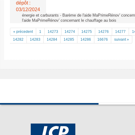
dépôt :
03/12/2024
énergie et carburants - Barème de l'aide MaPrimeRénov' concern
l'aide MaPrimeRénov' concernant le chauffage au bois
« précedent
1
14273
14274
14275
14276
14277
1
14282
14283
14284
14285
14286
16676
suivant »