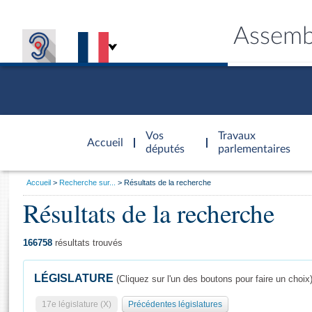
Assemb
Accèder à
la page
Vos
Travaux
Accueil
d'accueil
députés
parlementaires
Vous
Accueil
Recherche sur...
Résultats de la recherche
êtes
Résultats de la recherche
Général
ici
CONNEX
TRAVA
CONNA
DÉC
:
166758
résultats trouvés
LÉGISLATURE
(Cliquez sur l'un des boutons pour faire un choix
17e législature (X)
Précédentes législatures