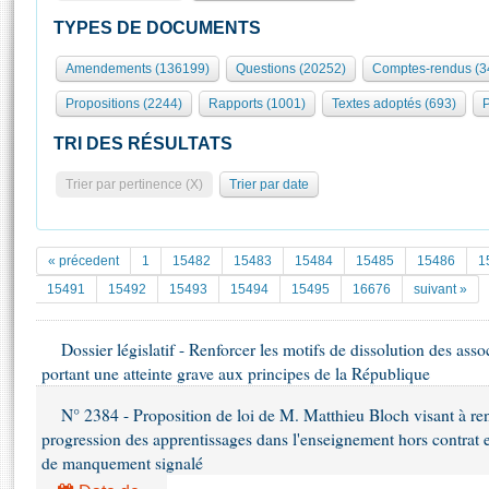
S'id
Présidence
Séance publique
Rôle et pouvoirs de l'Assemblée
Visiter l'Assemblée
TYPES DE DOCUMENTS
Fiches « Connaissance de l’Assemblée »
577 députés
Commissions et autres organes
Visite virtuelle du palais Bourbon
Amendements (136199)
Questions (20252)
Comptes-rendus (3
Organisation de l'Assemblée
Groupes politiques
Europe et International
Assister à une séance
Mot
Propositions (2244)
Rapports (1001)
Textes adoptés (693)
P
Présidence
Conférence des Présidents
Bureau
Collège des Ques
Élections législatives
Contrôle et évaluation
Accès des chercheurs à l’Assemblée
TRI DES RÉSULTATS
Congrès
Les évènements
S'inscrire
Trier par pertinence (X)
Trier par date
Pétitions
Statistiques et chiffres clés
Transparence et déontologie
Vous n'ave
Patrimoine
E
Documents de référence
« précedent
1
15482
15483
15484
15485
15486
1
La Bibliothèque
( Constitution | Règlement de l'Assemblée ... )
Documents parlementaires
15491
15492
15493
15494
15495
16676
suivant »
Les archives
Projets de loi
Contacts et plan d'accès
Dossier législatif - Renforcer les motifs de dissolution des asso
Propositions de loi
Histoire
portant une atteinte grave aux principes de la République
Photos libres de droit
Amendements
Juniors
Textes adoptés
N° 2384 - Proposition de loi de M. Matthieu Bloch visant à renf
Anciennes législatures
progression des apprentissages dans l'enseignement hors contrat e
Liens vers les sites publics
de manquement signalé
Rapports d'information