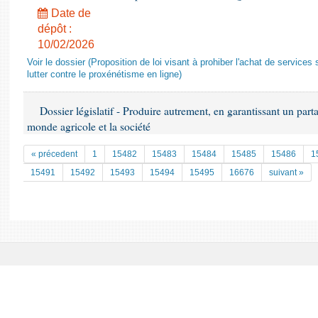
Date de
dépôt :
10/02/2026
Voir le dossier (Proposition de loi visant à prohiber l'achat de services
lutter contre le proxénétisme en ligne)
Dossier législatif - Produire autrement, en garantissant un parta
monde agricole et la société
« précedent
1
15482
15483
15484
15485
15486
1
15491
15492
15493
15494
15495
16676
suivant »