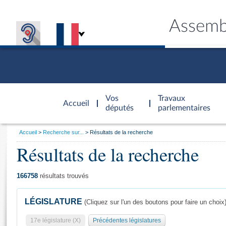
Assemb
Accèder à
la page
Vos
Travaux
Accueil
d'accueil
députés
parlementaires
Vous
Accueil
Recherche sur...
Résultats de la recherche
êtes
Résultats de la recherche
Général
ici
CONNEX
TRAVA
CONNA
DÉC
:
166758
résultats trouvés
LÉGISLATURE
(Cliquez sur l'un des boutons pour faire un choix
17e législature (X)
Précédentes législatures