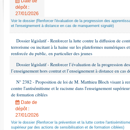
Date de
Rapports d'enquête
dépôt :
Rapports législatifs
27/01/2026
Rapports sur l'application des lois
Voir le dossier (Renforcer l'évaluation de la progression des apprentis
Baromètre de l’application des lois
et l'enseignement à distance en cas de manquement signalé)
Dossiers législatifs
Dossier législatif - Renforcer la lutte contre la diffusion de con
terrorisme ou incitant à la haine sur les plateformes numériques e
Budget et sécurité sociale
renforcée du public, en particulier des jeunes
Questions écrites et orales
Comptes rendus des débats
Dossier législatif - Renforcer l’évaluation de la progression de
l’enseignement hors contrat et l’enseignement à distance en cas
N° 2382 - Proposition de loi de M. Matthieu Bloch visant à renfo
contre l'antisémitisme et le racisme dans l'enseignement supérieur 
de formation ciblées
Date de
dépôt :
27/01/2026
Voir le dossier (Renforcer la prévention et la lutte contre l'antisémiti
supérieur par des actions de sensibilisation et de formation ciblées)