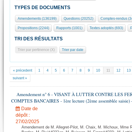
S'id
Présidence
Séance publique
Rôle et pouvoirs de l'Assemblée
Visiter l'Assemblée
TYPES DE DOCUMENTS
Fiches « Connaissance de l’Assemblée »
577 députés
Commissions et autres organes
Visite virtuelle du palais Bourbon
Amendements (136199)
Questions (20252)
Comptes-rendus (3
Organisation de l'Assemblée
Groupes politiques
Europe et International
Assister à une séance
Mot
Propositions (2244)
Rapports (1001)
Textes adoptés (693)
P
Présidence
Conférence des Présidents
Bureau
Collège des Ques
Élections législatives
Contrôle et évaluation
Accès des chercheurs à l’Assemblée
TRI DES RÉSULTATS
Congrès
Les évènements
S'inscrire
Trier par pertinence (X)
Trier par date
Pétitions
Statistiques et chiffres clés
Transparence et déontologie
Vous n'ave
Patrimoine
E
Documents de référence
« précedent
1
4
5
6
7
8
9
10
11
12
13
La Bibliothèque
( Constitution | Règlement de l'Assemblée ... )
Documents parlementaires
suivant »
Les archives
Projets de loi
Contacts et plan d'accès
Amendement n° 6 - VISANT À LUTTER CONTRE LES 
Propositions de loi
Histoire
COMPTES BANCAIRES - 1ère lecture (2ème assemblée saisie) -
Photos libres de droit
Amendements
Juniors
Date de
Textes adoptés
Anciennes législatures
dépôt :
27/02/2025
Liens vers les sites publics
Rapports d'information
Amendement de M. Allegret-Pilot, M. Chaix, M. Michoux, Mme