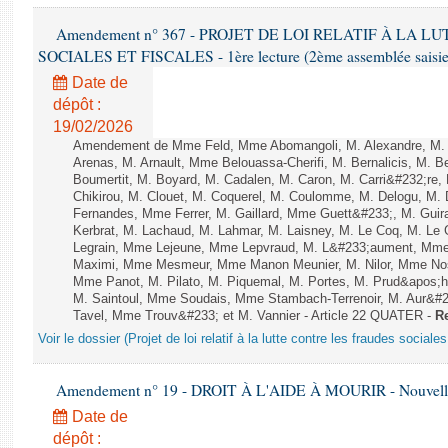
Amendement n° 367 - PROJET DE LOI RELATIF À LA 
SOCIALES ET FISCALES - 1ère lecture (2ème assemblée saisie)
Date de
dépôt :
19/02/2026
Amendement de Mme Feld, Mme Abomangoli, M. Alexandre, M.
Arenas, M. Arnault, Mme Belouassa-Cherifi, M. Bernalicis, M. 
Boumertit, M. Boyard, M. Cadalen, M. Caron, M. Carri&#232;re
Chikirou, M. Clouet, M. Coquerel, M. Coulomme, M. Delogu, M.
Fernandes, Mme Ferrer, M. Gaillard, Mme Guett&#233;, M. Gu
Kerbrat, M. Lachaud, M. Lahmar, M. Laisney, M. Le Coq, M. Le
Legrain, Mme Lejeune, Mme Lepvraud, M. L&#233;aument, Mme
Maximi, Mme Mesmeur, Mme Manon Meunier, M. Nilor, Mme N
Mme Panot, M. Pilato, M. Piquemal, M. Portes, M. Prud&apos;h
M. Saintoul, Mme Soudais, Mme Stambach-Terrenoir, M. Aur&#2
Tavel, Mme Trouv&#233; et M. Vannier - Article 22 QUATER -
Re
Voir le dossier (Projet de loi relatif à la lutte contre les fraudes sociales
Amendement n° 19 - DROIT À L'AIDE À MOURIR - Nouvelle 
Date de
dépôt :