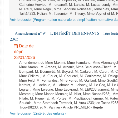
Corbi&#232;re, M. Davi, M. Duplessy, M. Fournier, Mme Garin,
Catherine Hervieu, M. Iordanoff, M. Lahais, M. Lucas-Lundy, 
M. Raux, Mme Regol, Mme Sandrine Rousseau, Mme Sas, Mme
Taill&#233;-Polian, M. Tavernier, M. Thierry, Mme Voynet et M. Ruf
Voir le dossier (Programmation nationale et simplification normative d
Amendement n° 94 - L’INTÉRÊT DES ENFANTS - 1ère lecture 
2365
Date de
dépôt :
23/01/2026
Amendement de Mme Maximi, Mme Hamdane, Mme Abomangoli, 
Mme Amrani, M. Arenas, M. Arnault, Mme Belouassa-Cherifi, M. 
Bompard, M. Boumertit, M. Boyard, M. Cadalen, M. Caron, M. C
Mme Chikirou, M. Clouet, M. Coquerel, M. Coulomme, M. Delog
Mme Feld, M. Fernandes, Mme Ferrer, M. Gaillard, Mme Guett&
Kerbrat, M. Lachaud, M. Lahmar, M. Laisney, M. Le Coq, M. Le
Legrain, Mme Lejeune, Mme Lepvraud, M. L&#233;aument, Mme
Mesmeur, Mme Manon Meunier, M. Nilor, Mme Nosb&#233;, Mm
Pilato, M. Piquemal, M. Portes, M. Prud&apos;homme, M. Raten
Soudais, Mme Stambach-Terrenoir, M. Aur&#233;lien Tach&#233
Trouv&#233; et M. Vannier - Article PREMIER -
Rejeté
Voir le dossier (L’intérêt des enfants)