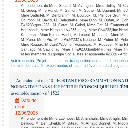
25/06/2025
Amendement de Mme Godard, M. Aviragnet, Mme Bellay, M. Cal
M. Guedj, Mme Runel, M. Simion, M. Sother, M. Baumel, Mme A
Mme Battistel, M. Benbrahim, M. Bouloux, M. Philippe Brun, Mm
Courbon, M. David, M. Delautrette, Mme Diop, M. Dufau, M. Ech
F&#233;gn&#233;, M. Garot, M. Gokel, Mme Got, M. Emmanuel
Hadizadeh, Mme Herouin-L&#233;autey, Mme C&#233;line Herv
Karamanli, Mme Keloua Hachi, M. Leseul, M. Lhardit, Mme Mercie
M. Pena, Mme Pic, Mme Pir&#232;s Beaune, M. Potier, M. Prib
Mme Rouaux, M. Aur&#233;lien Rousseau, M. Roussel, Mme R&
Santiago, M. Saulignac, Mme Thi&#233;bault-Martinez, Mme Thom
et les membres du groupe Socialistes et apparent&#233;s - Artic
Voir le dossier (Projet de loi portant transposition des accords nationa
l’emploi des salariés expérimentés et relatif à l’évolution du dialogue so
Amendement n° 540 - PORTANT PROGRAMMATION NAT
NORMATIVE DANS LE SECTEUR ÉCONOMIQUE DE L'ÉNERGIE
assemblée saisie) - n° 1522
Date de
dépôt :
12/06/2025
Amendement de Mme Laernoes, M. Amirshahi, Mme Arrighi, Mm
Belluco, M. Ben Cheikh, M. Biteau, M. Arnaud Bonnet, M. Nicol