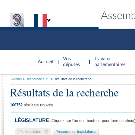
Assemb
Accèder à
la page
Vos
Travaux
Accueil
d'accueil
députés
parlementaires
Vous
Accueil
Recherche sur...
Résultats de la recherche
êtes
Résultats de la recherche
Général
ici
CONNEX
TRAVA
CONNA
DÉC
:
166752
résultats trouvés
LÉGISLATURE
(Cliquez sur l'un des boutons pour faire un choix
17e législature (X)
Précédentes législatures