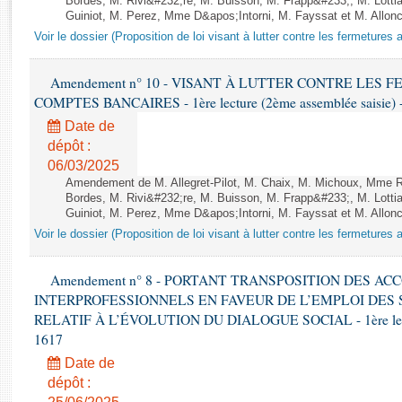
Bordes, M. Rivi&#232;re, M. Buisson, M. Frapp&#233;, M. Lotti
Rapports d'enquête
Guiniot, M. Perez, Mme D&apos;Intorni, M. Fayssat et M. Alloncle
Rapports législatifs
Voir le dossier (Proposition de loi visant à lutter contre les fermeture
Rapports sur l'application des lois
Baromètre de l’application des lois
Amendement n° 10 - VISANT À LUTTER CONTRE LES
COMPTES BANCAIRES - 1ère lecture (2ème assemblée saisie) -
Dossiers législatifs
Date de
dépôt :
Budget et sécurité sociale
06/03/2025
Questions écrites et orales
Amendement de M. Allegret-Pilot, M. Chaix, M. Michoux, Mme
Comptes rendus des débats
Bordes, M. Rivi&#232;re, M. Buisson, M. Frapp&#233;, M. Lotti
Guiniot, M. Perez, Mme D&apos;Intorni, M. Fayssat et M. Alloncle
Voir le dossier (Proposition de loi visant à lutter contre les fermeture
Amendement n° 8 - PORTANT TRANSPOSITION DES A
INTERPROFESSIONNELS EN FAVEUR DE L’EMPLOI DES
RELATIF À L’ÉVOLUTION DU DIALOGUE SOCIAL - 1ère lecture
1617
Date de
dépôt :