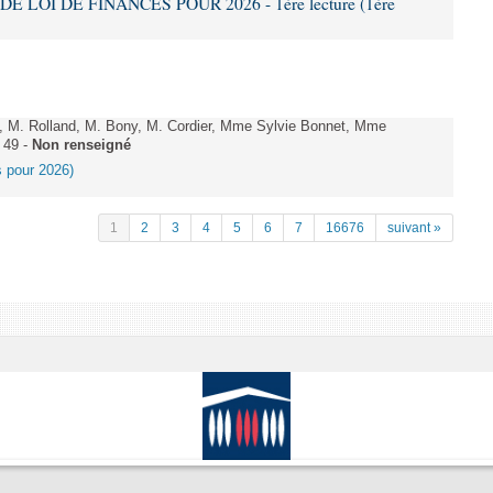
DE LOI DE FINANCES POUR 2026 - 1ère lecture (1ère
 M. Rolland, M. Bony, M. Cordier, Mme Sylvie Bonnet, Mme
 49 -
Non renseigné
es pour 2026)
1
2
3
4
5
6
7
16676
suivant »