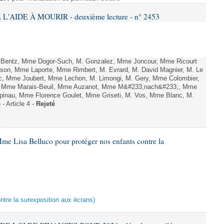
L'AIDE À MOURIR - deuxième lecture - n° 2453
. Bentz, Mme Dogor-Such, M. Gonzalez, Mme Joncour, Mme Ricourt
Tesson, Mme Laporte, Mme Rimbert, M. Evrard, M. David Magnier, M. Le
c, Mme Joubert, Mme Lechon, M. Limongi, M. Gery, Mme Colombier,
rd, Mme Marais-Beuil, Mme Auzanot, Mme M&#233;nach&#233;, Mme
;pinau, Mme Florence Goulet, Mme Griseti, M. Vos, Mme Blanc, M.
- Article 4 -
Rejeté
me Lisa Belluco pour protéger nos enfants contre la
ontre la surexposition aux écrans)