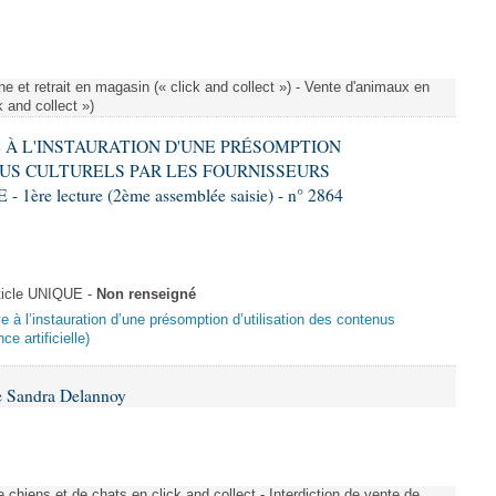
e et retrait en magasin (« click and collect ») - Vente d'animaux en
k and collect »)
VE À L'INSTAURATION D'UNE PRÉSOMPTION
US CULTURELS PAR LES FOURNISSEURS
re lecture (2ème assemblée saisie) - n° 2864
ticle UNIQUE -
Non renseigné
ive à l’instauration d’une présomption d’utilisation des contenus
ce artificielle)
e Sandra Delannoy
 chiens et de chats en click and collect - Interdiction de vente de