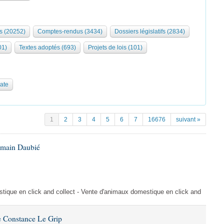
s (20252)
Comptes-rendus (3434)
Dossiers législatifs (2834)
01)
Textes adoptés (693)
Projets de lois (101)
date
1
2
3
4
5
6
7
16676
suivant »
omain Daubié
ique en click and collect - Vente d'animaux domestique en click and
 Constance Le Grip