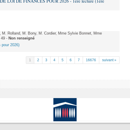
DE LOI DE FINANCES POUR 2026 - 1ère lecture (1ère
 M. Rolland, M. Bony, M. Cordier, Mme Sylvie Bonnet, Mme
 49 -
Non renseigné
es pour 2026)
1
2
3
4
5
6
7
16676
suivant »