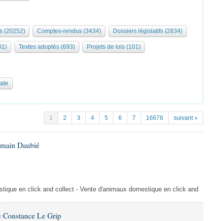
s (20252)
Comptes-rendus (3434)
Dossiers législatifs (2834)
01)
Textes adoptés (693)
Projets de lois (101)
date
1
2
3
4
5
6
7
16676
suivant »
omain Daubié
ique en click and collect - Vente d'animaux domestique en click and
 Constance Le Grip