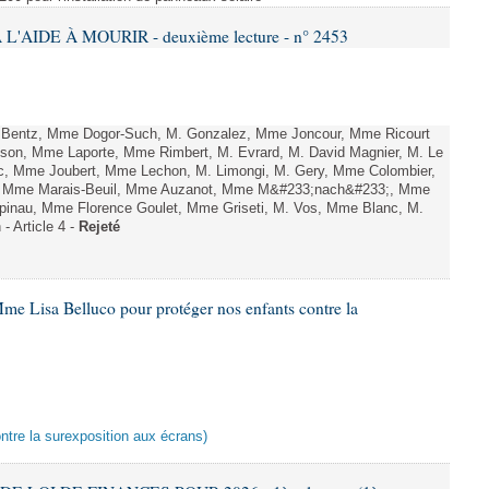
L'AIDE À MOURIR - deuxième lecture - n° 2453
. Bentz, Mme Dogor-Such, M. Gonzalez, Mme Joncour, Mme Ricourt
Tesson, Mme Laporte, Mme Rimbert, M. Evrard, M. David Magnier, M. Le
c, Mme Joubert, Mme Lechon, M. Limongi, M. Gery, Mme Colombier,
rd, Mme Marais-Beuil, Mme Auzanot, Mme M&#233;nach&#233;, Mme
;pinau, Mme Florence Goulet, Mme Griseti, M. Vos, Mme Blanc, M.
- Article 4 -
Rejeté
me Lisa Belluco pour protéger nos enfants contre la
ontre la surexposition aux écrans)