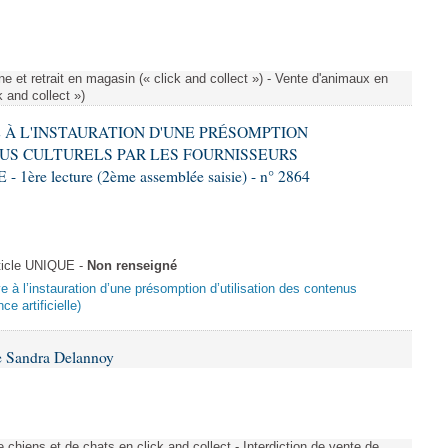
e et retrait en magasin (« click and collect ») - Vente d'animaux en
k and collect »)
VE À L'INSTAURATION D'UNE PRÉSOMPTION
US CULTURELS PAR LES FOURNISSEURS
re lecture (2ème assemblée saisie) - n° 2864
ticle UNIQUE -
Non renseigné
ive à l’instauration d’une présomption d’utilisation des contenus
ce artificielle)
e Sandra Delannoy
 chiens et de chats en click and collect - Interdiction de vente de