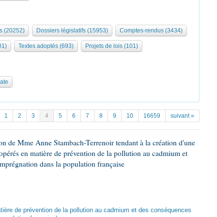
s (20252)
Dossiers législatifs (15953)
Comptes-rendus (3434)
01)
Textes adoptés (693)
Projets de lois (101)
date
1
2
3
4
5
6
7
8
9
10
16659
suivant »
ion de Mme Anne Stambach-Terrenoir tendant à la création d'une
opérés en matière de prévention de la pollution au cadmium et
imprégnation dans la population française
atière de prévention de la pollution au cadmium et des conséquences