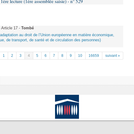
e lecture (1ère assemblée saisie) - n° 529
Article 17 -
Tombé
d’adaptation au droit de l’Union européenne en matière économique,
ue, de transport, de santé et de circulation des personnes)
1
2
3
4
5
6
7
8
9
10
16659
suivant »