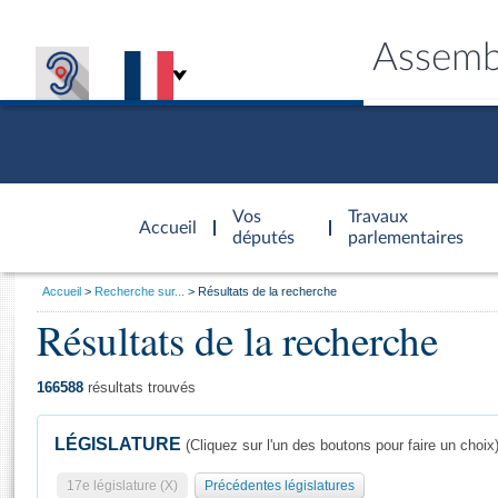
Assemb
Accèder à
la page
Vos
Travaux
Accueil
d'accueil
députés
parlementaires
Vous
Accueil
Recherche sur...
Résultats de la recherche
êtes
Résultats de la recherche
Général
ici
CONNEX
TRAVA
CONNA
DÉC
:
166588
résultats trouvés
LÉGISLATURE
(Cliquez sur l'un des boutons pour faire un choix
17e législature (X)
Précédentes législatures