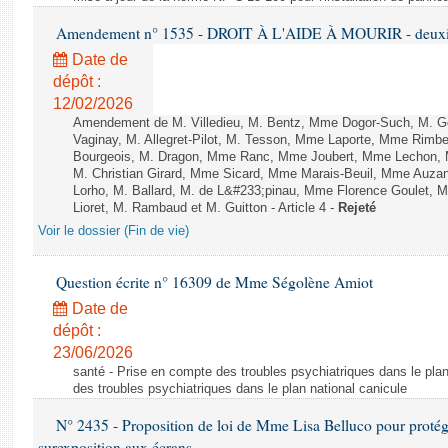
Amendement n° 1535 - DROIT À L'AIDE À MOURIR - deuxièm
Date de
dépôt :
12/02/2026
Amendement de M. Villedieu, M. Bentz, Mme Dogor-Such, M. G
Vaginay, M. Allegret-Pilot, M. Tesson, Mme Laporte, Mme Rimbe
Bourgeois, M. Dragon, Mme Ranc, Mme Joubert, Mme Lechon, M
M. Christian Girard, Mme Sicard, Mme Marais-Beuil, Mme Au
Lorho, M. Ballard, M. de L&#233;pinau, Mme Florence Goulet, 
Lioret, M. Rambaud et M. Guitton - Article 4 -
Rejeté
Voir le dossier (Fin de vie)
Question écrite n° 16309 de Mme Ségolène Amiot
Date de
dépôt :
23/06/2026
santé - Prise en compte des troubles psychiatriques dans le plan
des troubles psychiatriques dans le plan national canicule
N° 2435 - Proposition de loi de Mme Lisa Belluco pour protége
surexposition aux écrans