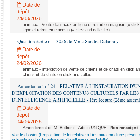
Rapports d'enquête
Date de
Rapports législatifs
dépôt :
Rapports sur l'application des lois
24/03/2026
Baromètre de l’application des lois
animaux - Vente d'animaux en ligne et retrait en magasin (« click
ligne et retrait en magasin (« click and collect »)
Question écrite n° 13056 de Mme Sandra Delannoy
Dossiers législatifs
Date de
Budget et sécurité sociale
dépôt :
Questions écrites et orales
24/02/2026
Comptes rendus des débats
animaux - Interdiction de vente de chiens et de chats en click and
chiens et de chats en click and collect
Amendement n° 24 - RELATIVE À L'INSTAURATION D'
D'EXPLOITATION DES CONTENUS CULTURELS PAR LES
D'INTELLIGENCE ARTIFICIELLE - 1ère lecture (2ème assemblé
Date de
dépôt :
04/06/2026
Amendement de M. Bothorel - Article UNIQUE -
Non renseigné
Voir le dossier (Proposition de loi relative à l’instauration d’une présom