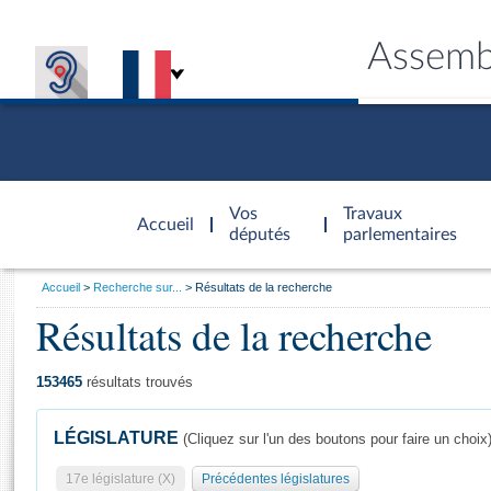
Assemb
Accèder à
la page
Vos
Travaux
Accueil
d'accueil
députés
parlementaires
Vous
Accueil
Recherche sur...
Résultats de la recherche
êtes
Résultats de la recherche
Général
ici
CONNEX
TRAVA
CONNA
DÉC
:
153465
résultats trouvés
LÉGISLATURE
(Cliquez sur l'un des boutons pour faire un choix
17e législature (X)
Précédentes législatures