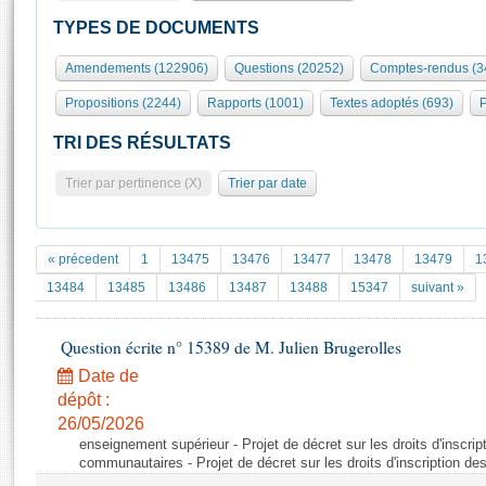
S'id
Présidence
Séance publique
Rôle et pouvoirs de l'Assemblée
Visiter l'Assemblée
TYPES DE DOCUMENTS
Fiches « Connaissance de l’Assemblée »
577 députés
Commissions et autres organes
Visite virtuelle du palais Bourbon
Amendements (122906)
Questions (20252)
Comptes-rendus (3
Organisation de l'Assemblée
Groupes politiques
Europe et International
Assister à une séance
Mot
Propositions (2244)
Rapports (1001)
Textes adoptés (693)
P
Présidence
Conférence des Présidents
Bureau
Collège des Ques
Élections législatives
Contrôle et évaluation
Accès des chercheurs à l’Assemblée
TRI DES RÉSULTATS
Congrès
Les évènements
S'inscrire
Trier par pertinence (X)
Trier par date
Pétitions
Statistiques et chiffres clés
Transparence et déontologie
Vous n'ave
Patrimoine
E
Documents de référence
« précedent
1
13475
13476
13477
13478
13479
1
La Bibliothèque
( Constitution | Règlement de l'Assemblée ... )
Documents parlementaires
13484
13485
13486
13487
13488
15347
suivant »
Les archives
Projets de loi
Contacts et plan d'accès
Question écrite n° 15389 de M. Julien Brugerolles
Propositions de loi
Histoire
Photos libres de droit
Amendements
Date de
Juniors
dépôt :
Textes adoptés
Anciennes législatures
26/05/2026
enseignement supérieur - Projet de décret sur les droits d'inscrip
Liens vers les sites publics
Rapports d'information
communautaires - Projet de décret sur les droits d'inscription d