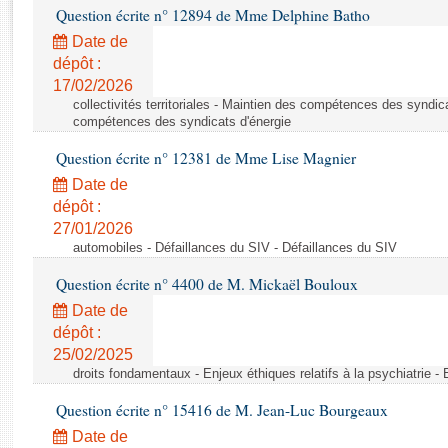
Rapports d'enquête
Question écrite n° 12894 de Mme Delphine Batho
Rapports législatifs
Date de
Rapports sur l'application des lois
dépôt :
Baromètre de l’application des lois
17/02/2026
collectivités territoriales - Maintien des compétences des syndic
compétences des syndicats d'énergie
Dossiers législatifs
Question écrite n° 12381 de Mme Lise Magnier
Budget et sécurité sociale
Date de
Questions écrites et orales
dépôt :
Comptes rendus des débats
27/01/2026
automobiles - Défaillances du SIV - Défaillances du SIV
Question écrite n° 4400 de M. Mickaël Bouloux
Date de
dépôt :
25/02/2025
droits fondamentaux - Enjeux éthiques relatifs à la psychiatrie - E
Question écrite n° 15416 de M. Jean-Luc Bourgeaux
Date de