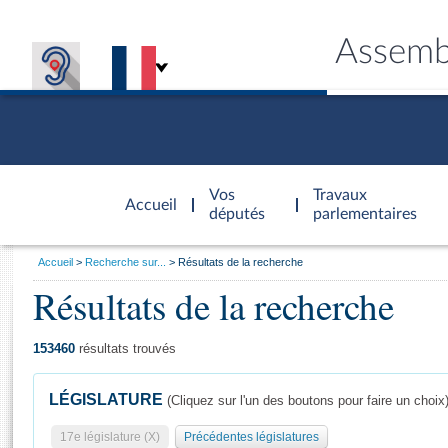
Assemb
Accèder à
la page
Vos
Travaux
Accueil
d'accueil
députés
parlementaires
Vous
Accueil
Recherche sur...
Résultats de la recherche
êtes
Résultats de la recherche
Général
ici
CONNEX
TRAVA
CONNA
DÉC
:
153460
résultats trouvés
LÉGISLATURE
(Cliquez sur l'un des boutons pour faire un choix
17e législature (X)
Précédentes législatures