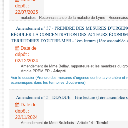
Rapports d'enquête
dépôt :
Rapports législatifs
22/07/2025
Rapports sur l'application des lois
maladies - Reconnaissance de la maladie de Lyme - Reconnais
Baromètre de l’application des lois
Amendement n° 37 - PRENDRE DES MESURES D’URGE
RÉGULER LA CONCENTRATION DES ACTEURS ÉCONOM
Dossiers législatifs
TERRITOIRES D’OUTRE-MER - 1ère lecture (1ère assemblée sai
Budget et sécurité sociale
Date de
Questions écrites et orales
dépôt :
02/12/2024
Comptes rendus des débats
Amendement de Mme Bellay, rapporteure et les membres du grou
Article PREMIER -
Adopté
Voir le dossier (Prendre des mesures d’urgence contre la vie chère et r
économiques dans les territoires d’outre-mer)
Amendement n° 5 - DDADUE - 1ère lecture (1ère assemblée sai
Date de
dépôt :
22/11/2024
Amendement de Mme Brulebois - Article 14 -
Tombé