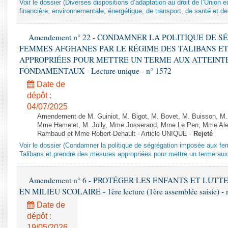
Voir le dossier (Diverses dispositions d’adaptation au droit de l’Unio
financière, environnementale, énergétique, de transport, de santé et de
Amendement n° 22 - CONDAMNER LA POLITIQUE DE 
FEMMES AFGHANES PAR LE RÉGIME DES TALIBANS E
APPROPRIÉES POUR METTRE UN TERME AUX ATTEINTE
FONDAMENTAUX - Lecture unique - n° 1572
Date de
dépôt :
04/07/2025
Amendement de M. Guiniot, M. Bigot, M. Bovet, M. Buisson, M.
Mme Hamelet, M. Jolly, Mme Josserand, Mme Le Pen, Mme Alex
Rambaud et Mme Robert-Dehault - Article UNIQUE -
Rejeté
Voir le dossier (Condamner la politique de ségrégation imposée aux f
Talibans et prendre des mesures appropriées pour mettre un terme aux 
Amendement n° 6 - PROTÉGER LES ENFANTS ET LUT
EN MILIEU SCOLAIRE - 1ère lecture (1ère assemblée saisie) - 
Date de
dépôt :
19/05/2026