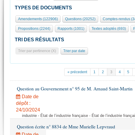
S'id
Présidence
Séance publique
Rôle et pouvoirs de l'Assemblée
Visiter l'Assemblée
TYPES DE DOCUMENTS
Fiches « Connaissance de l’Assemblée »
577 députés
Commissions et autres organes
Visite virtuelle du palais Bourbon
Amendements (122906)
Questions (20252)
Comptes-rendus (3
Organisation de l'Assemblée
Groupes politiques
Europe et International
Assister à une séance
Mot
Propositions (2244)
Rapports (1001)
Textes adoptés (693)
P
Présidence
Conférence des Présidents
Bureau
Collège des Ques
Élections législatives
Contrôle et évaluation
Accès des chercheurs à l’Assemblée
TRI DES RÉSULTATS
Congrès
Les évènements
S'inscrire
Trier par pertinence (X)
Trier par date
Pétitions
Statistiques et chiffres clés
Transparence et déontologie
Vous n'ave
Patrimoine
E
Documents de référence
« précedent
1
2
3
4
5
La Bibliothèque
( Constitution | Règlement de l'Assemblée ... )
Documents parlementaires
Les archives
Question au Gouvernement n° 95 de M. Arnaud Saint-Martin
Projets de loi
Contacts et plan d'accès
Date de
Propositions de loi
Histoire
Photos libres de droit
dépôt :
Amendements
Juniors
24/10/2024
Textes adoptés
industrie - État de l’industrie française - État de l’industrie frança
Anciennes législatures
Question écrite n° 8834 de Mme Murielle Lepvraud
Liens vers les sites publics
Rapports d'information
Date de