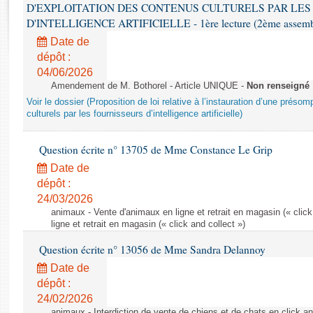
Rapports d'enquête
D'EXPLOITATION DES CONTENUS CULTURELS PAR LES
Rapports législatifs
D'INTELLIGENCE ARTIFICIELLE - 1ère lecture (2ème assemblé
Rapports sur l'application des lois
Date de
Baromètre de l’application des lois
dépôt :
04/06/2026
Amendement de M. Bothorel - Article UNIQUE -
Non renseigné
Dossiers législatifs
Voir le dossier (Proposition de loi relative à l’instauration d’une présom
Budget et sécurité sociale
culturels par les fournisseurs d’intelligence artificielle)
Questions écrites et orales
Question écrite n° 13705 de Mme Constance Le Grip
Comptes rendus des débats
Date de
dépôt :
24/03/2026
animaux - Vente d'animaux en ligne et retrait en magasin (« click
ligne et retrait en magasin (« click and collect »)
Question écrite n° 13056 de Mme Sandra Delannoy
Date de
dépôt :
24/02/2026
animaux - Interdiction de vente de chiens et de chats en click and