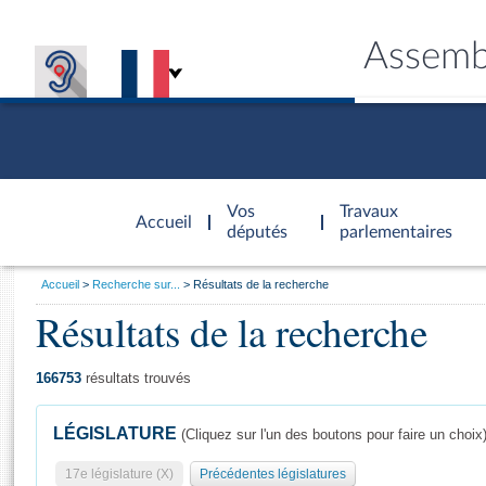
Assemb
Accèder à
la page
Vos
Travaux
Accueil
d'accueil
députés
parlementaires
Vous
Accueil
Recherche sur...
Résultats de la recherche
êtes
Résultats de la recherche
Général
ici
CONNEX
TRAVA
CONNA
DÉC
:
166753
résultats trouvés
LÉGISLATURE
(Cliquez sur l'un des boutons pour faire un choix
17e législature (X)
Précédentes législatures