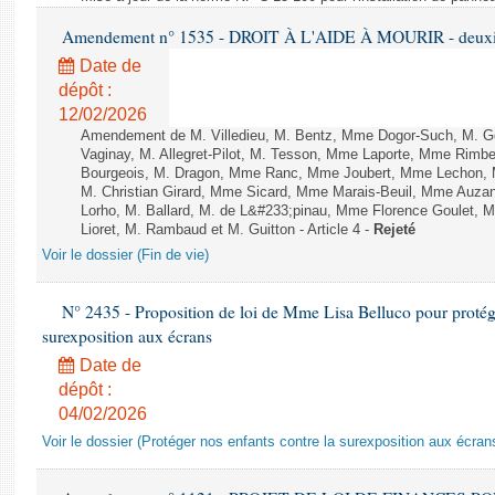
Amendement n° 1535 - DROIT À L'AIDE À MOURIR - deuxièm
Date de
dépôt :
12/02/2026
Amendement de M. Villedieu, M. Bentz, Mme Dogor-Such, M. G
Vaginay, M. Allegret-Pilot, M. Tesson, Mme Laporte, Mme Rimbe
Bourgeois, M. Dragon, Mme Ranc, Mme Joubert, Mme Lechon, M
M. Christian Girard, Mme Sicard, Mme Marais-Beuil, Mme Au
Lorho, M. Ballard, M. de L&#233;pinau, Mme Florence Goulet, 
Lioret, M. Rambaud et M. Guitton - Article 4 -
Rejeté
Voir le dossier (Fin de vie)
N° 2435 - Proposition de loi de Mme Lisa Belluco pour protége
surexposition aux écrans
Date de
dépôt :
04/02/2026
Voir le dossier (Protéger nos enfants contre la surexposition aux écran