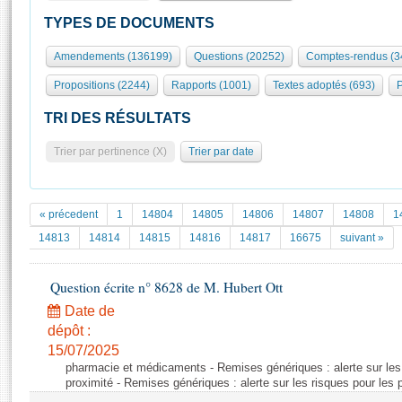
S'id
Présidence
Séance publique
Rôle et pouvoirs de l'Assemblée
Visiter l'Assemblée
TYPES DE DOCUMENTS
Fiches « Connaissance de l’Assemblée »
577 députés
Commissions et autres organes
Visite virtuelle du palais Bourbon
Amendements (136199)
Questions (20252)
Comptes-rendus (3
Organisation de l'Assemblée
Groupes politiques
Europe et International
Assister à une séance
Mot
Propositions (2244)
Rapports (1001)
Textes adoptés (693)
P
Présidence
Conférence des Présidents
Bureau
Collège des Ques
Élections législatives
Contrôle et évaluation
Accès des chercheurs à l’Assemblée
TRI DES RÉSULTATS
Congrès
Les évènements
S'inscrire
Trier par pertinence (X)
Trier par date
Pétitions
Statistiques et chiffres clés
Transparence et déontologie
Vous n'ave
Patrimoine
E
Documents de référence
« précedent
1
14804
14805
14806
14807
14808
1
La Bibliothèque
( Constitution | Règlement de l'Assemblée ... )
Documents parlementaires
14813
14814
14815
14816
14817
16675
suivant »
Les archives
Projets de loi
Contacts et plan d'accès
Question écrite n° 8628 de M. Hubert Ott
Propositions de loi
Histoire
Photos libres de droit
Amendements
Date de
Juniors
dépôt :
Textes adoptés
Anciennes législatures
15/07/2025
pharmacie et médicaments - Remises génériques : alerte sur les
Liens vers les sites publics
Rapports d'information
proximité - Remises génériques : alerte sur les risques pour les