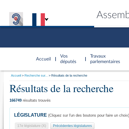
Assemb
Accèder à
la page
Vos
Travaux
Accueil
d'accueil
députés
parlementaires
Vous
Accueil
Recherche sur...
Résultats de la recherche
êtes
Résultats de la recherche
Général
ici
CONNEX
TRAVA
CONNA
DÉC
:
166749
résultats trouvés
LÉGISLATURE
(Cliquez sur l'un des boutons pour faire un choix
17e législature (X)
Précédentes législatures