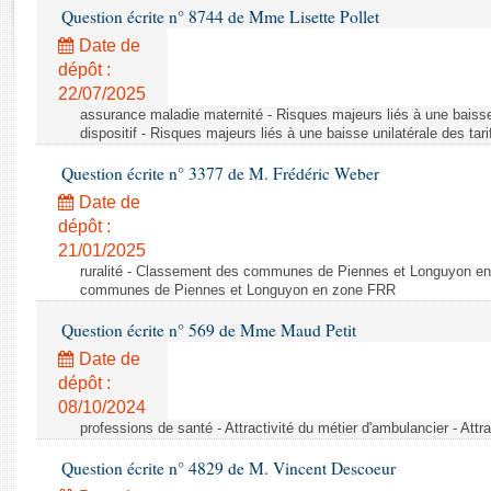
Rapports d'enquête
Question écrite n° 8744 de Mme Lisette Pollet
Rapports législatifs
Date de
Rapports sur l'application des lois
dépôt :
Baromètre de l’application des lois
22/07/2025
assurance maladie maternité - Risques majeurs liés à une baisse
dispositif - Risques majeurs liés à une baisse unilatérale des tar
Dossiers législatifs
Question écrite n° 3377 de M. Frédéric Weber
Budget et sécurité sociale
Date de
Questions écrites et orales
dépôt :
Comptes rendus des débats
21/01/2025
ruralité - Classement des communes de Piennes et Longuyon e
communes de Piennes et Longuyon en zone FRR
Question écrite n° 569 de Mme Maud Petit
Date de
dépôt :
08/10/2024
professions de santé - Attractivité du métier d'ambulancier - Attr
Question écrite n° 4829 de M. Vincent Descoeur