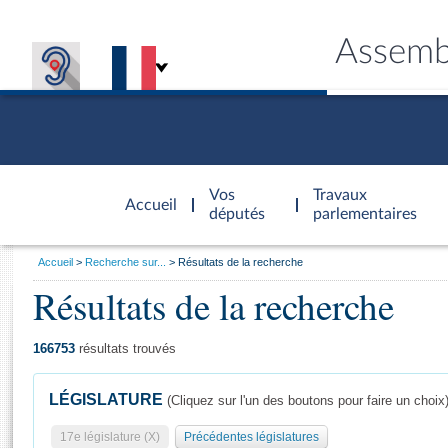
Assemb
Accèder à
la page
Vos
Travaux
Accueil
d'accueil
députés
parlementaires
Vous
Accueil
Recherche sur...
Résultats de la recherche
êtes
Résultats de la recherche
Général
ici
CONNEX
TRAVA
CONNA
DÉC
:
166753
résultats trouvés
LÉGISLATURE
(Cliquez sur l'un des boutons pour faire un choix
17e législature (X)
Précédentes législatures