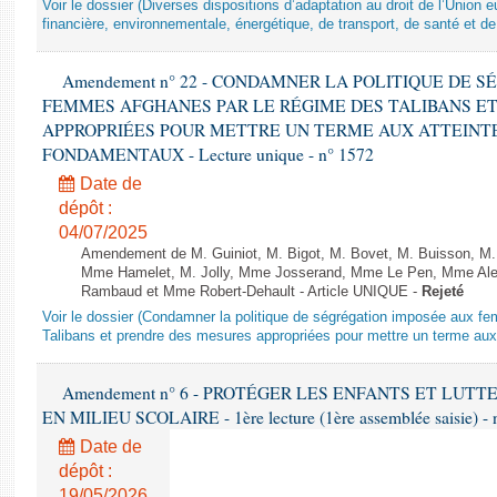
Voir le dossier (Diverses dispositions d’adaptation au droit de l’Unio
financière, environnementale, énergétique, de transport, de santé et de
Amendement n° 22 - CONDAMNER LA POLITIQUE DE 
FEMMES AFGHANES PAR LE RÉGIME DES TALIBANS E
APPROPRIÉES POUR METTRE UN TERME AUX ATTEINTE
FONDAMENTAUX - Lecture unique - n° 1572
Date de
dépôt :
04/07/2025
Amendement de M. Guiniot, M. Bigot, M. Bovet, M. Buisson, M.
Mme Hamelet, M. Jolly, Mme Josserand, Mme Le Pen, Mme Alex
Rambaud et Mme Robert-Dehault - Article UNIQUE -
Rejeté
Voir le dossier (Condamner la politique de ségrégation imposée aux f
Talibans et prendre des mesures appropriées pour mettre un terme aux 
Amendement n° 6 - PROTÉGER LES ENFANTS ET LUT
EN MILIEU SCOLAIRE - 1ère lecture (1ère assemblée saisie) - 
Date de
dépôt :
19/05/2026