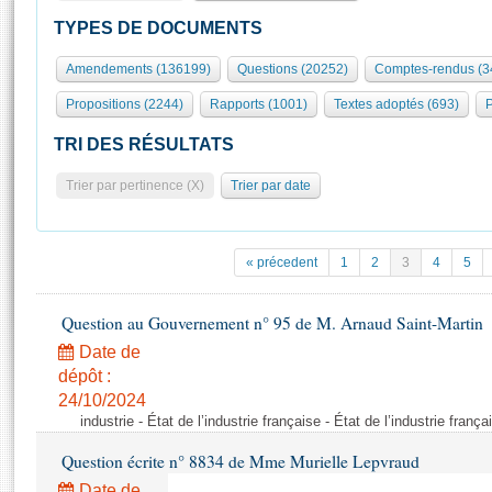
S'id
Présidence
Séance publique
Rôle et pouvoirs de l'Assemblée
Visiter l'Assemblée
TYPES DE DOCUMENTS
Fiches « Connaissance de l’Assemblée »
577 députés
Commissions et autres organes
Visite virtuelle du palais Bourbon
Amendements (136199)
Questions (20252)
Comptes-rendus (3
Organisation de l'Assemblée
Groupes politiques
Europe et International
Assister à une séance
Mot
Propositions (2244)
Rapports (1001)
Textes adoptés (693)
P
Présidence
Conférence des Présidents
Bureau
Collège des Ques
Élections législatives
Contrôle et évaluation
Accès des chercheurs à l’Assemblée
TRI DES RÉSULTATS
Congrès
Les évènements
S'inscrire
Trier par pertinence (X)
Trier par date
Pétitions
Statistiques et chiffres clés
Transparence et déontologie
Vous n'ave
Patrimoine
E
Documents de référence
« précedent
1
2
3
4
5
La Bibliothèque
( Constitution | Règlement de l'Assemblée ... )
Documents parlementaires
Les archives
Question au Gouvernement n° 95 de M. Arnaud Saint-Martin
Projets de loi
Contacts et plan d'accès
Date de
Propositions de loi
Histoire
Photos libres de droit
dépôt :
Amendements
Juniors
24/10/2024
Textes adoptés
industrie - État de l’industrie française - État de l’industrie frança
Anciennes législatures
Question écrite n° 8834 de Mme Murielle Lepvraud
Liens vers les sites publics
Rapports d'information
Date de