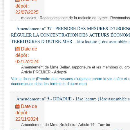
Rapports d'enquête
dépôt :
Rapports législatifs
22/07/2025
Rapports sur l'application des lois
maladies - Reconnaissance de la maladie de Lyme - Reconnais
Baromètre de l’application des lois
Amendement n° 37 - PRENDRE DES MESURES D’URGE
RÉGULER LA CONCENTRATION DES ACTEURS ÉCONOM
Dossiers législatifs
TERRITOIRES D’OUTRE-MER - 1ère lecture (1ère assemblée sai
Budget et sécurité sociale
Date de
Questions écrites et orales
dépôt :
02/12/2024
Comptes rendus des débats
Amendement de Mme Bellay, rapporteure et les membres du grou
Article PREMIER -
Adopté
Voir le dossier (Prendre des mesures d’urgence contre la vie chère et r
économiques dans les territoires d’outre-mer)
Amendement n° 5 - DDADUE - 1ère lecture (1ère assemblée sai
Date de
dépôt :
22/11/2024
Amendement de Mme Brulebois - Article 14 -
Tombé