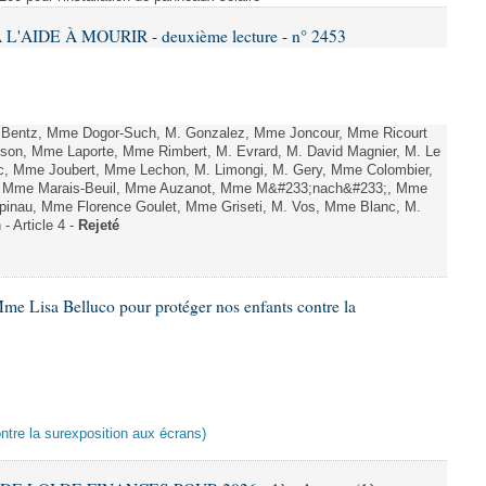
L'AIDE À MOURIR - deuxième lecture - n° 2453
. Bentz, Mme Dogor-Such, M. Gonzalez, Mme Joncour, Mme Ricourt
Tesson, Mme Laporte, Mme Rimbert, M. Evrard, M. David Magnier, M. Le
c, Mme Joubert, Mme Lechon, M. Limongi, M. Gery, Mme Colombier,
rd, Mme Marais-Beuil, Mme Auzanot, Mme M&#233;nach&#233;, Mme
;pinau, Mme Florence Goulet, Mme Griseti, M. Vos, Mme Blanc, M.
- Article 4 -
Rejeté
me Lisa Belluco pour protéger nos enfants contre la
ontre la surexposition aux écrans)