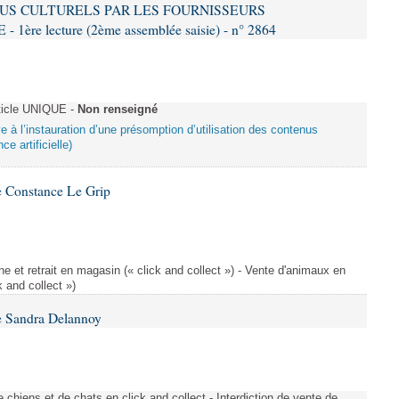
US CULTURELS PAR LES FOURNISSEURS
re lecture (2ème assemblée saisie) - n° 2864
ticle UNIQUE -
Non renseigné
ive à l’instauration d’une présomption d’utilisation des contenus
ce artificielle)
 Constance Le Grip
e et retrait en magasin (« click and collect ») - Vente d'animaux en
k and collect »)
e Sandra Delannoy
 chiens et de chats en click and collect - Interdiction de vente de