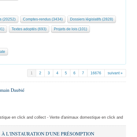
s (20252)
Comptes-rendus (3434)
Dossiers législatifs (2828)
01)
Textes adoptés (693)
Projets de lois (101)
date
1
2
3
4
5
6
7
16676
suivant »
omain Daubié
ique en click and collect - Vente d'animaux domestique en click and
VE À L'INSTAURATION D'UNE PRÉSOMPTION