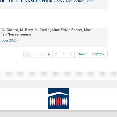
DE LOI DE FINANCES POUR 2026 - 1ère lecture (1ère
 M. Rolland, M. Bony, M. Cordier, Mme Sylvie Bonnet, Mme
 49 -
Non renseigné
es pour 2026)
1
2
3
4
5
6
7
16676
suivant »