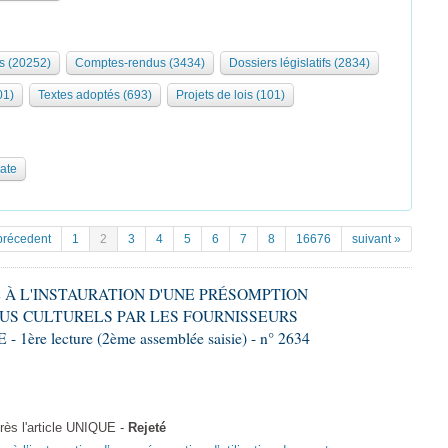
s (20252)
Comptes-rendus (3434)
Dossiers législatifs (2834)
01)
Textes adoptés (693)
Projets de lois (101)
date
précedent
1
2
3
4
5
6
7
8
16676
suivant »
VE À L'INSTAURATION D'UNE PRÉSOMPTION
US CULTURELS PAR LES FOURNISSEURS
re lecture (2ème assemblée saisie) - n° 2634
ès l'article UNIQUE -
Rejeté