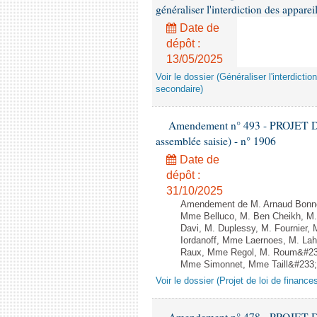
généraliser l'interdiction des appar
Date de
dépôt :
13/05/2025
Voir le dossier (Généraliser l'interdic
secondaire)
Amendement n° 493 - PROJET D
assemblée saisie) - n° 1906
Date de
dépôt :
31/10/2025
Amendement de M. Arnaud Bonnet
Mme Belluco, M. Ben Cheikh, M. 
Davi, M. Duplessy, M. Fournier,
Iordanoff, Mme Laernoes, M. La
Raux, Mme Regol, M. Roum&#233
Mme Simonnet, Mme Taill&#233;-P
Voir le dossier (Projet de loi de financ