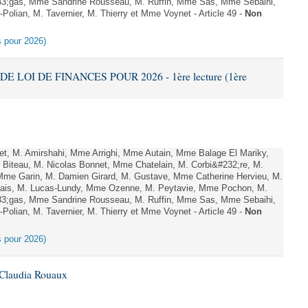
;gas, Mme Sandrine Rousseau, M. Ruffin, Mme Sas, Mme Sebaihi,
olian, M. Tavernier, M. Thierry et Mme Voynet - Article 49 -
Non
es pour 2026)
DE LOI DE FINANCES POUR 2026 - 1ère lecture (1ère
, M. Amirshahi, Mme Arrighi, Mme Autain, Mme Balage El Mariky,
Biteau, M. Nicolas Bonnet, Mme Chatelain, M. Corbi&#232;re, M.
 Mme Garin, M. Damien Girard, M. Gustave, Mme Catherine Hervieu, M.
hais, M. Lucas-Lundy, Mme Ozenne, M. Peytavie, Mme Pochon, M.
;gas, Mme Sandrine Rousseau, M. Ruffin, Mme Sas, Mme Sebaihi,
olian, M. Tavernier, M. Thierry et Mme Voynet - Article 49 -
Non
es pour 2026)
 Claudia Rouaux