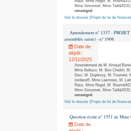
Raux, Mme Regol, M. Roum&#233
Mme Simonnet, Mme Taill&#233;-P
renseigné
Voir le dossier (Projet de loi de financ
Amendement n° 1337 - PROJET 
assemblée saisie) - n° 1906
Date de
dépôt :
12/11/2025
Amendement de M. Arnaud Bonnet
Mme Belluco, M. Ben Cheikh, M. 
Davi, M. Duplessy, M. Fournier,
Iordanoff, Mme Laernoes, M. La
Raux, Mme Regol, M. Roum&#233
Mme Simonnet, Mme Taill&#233;-P
renseigné
Voir le dossier (Projet de loi de financ
Question écrite n° 1551 de Mme
Date de
dépôt :