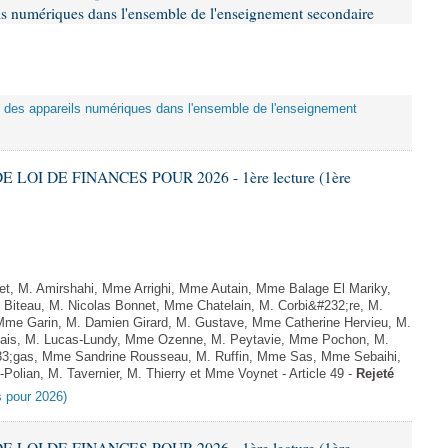
eils numériques dans l'ensemble de l'enseignement secondaire
tion des appareils numériques dans l'ensemble de l'enseignement
E LOI DE FINANCES POUR 2026 - 1ère lecture (1ère
, M. Amirshahi, Mme Arrighi, Mme Autain, Mme Balage El Mariky,
Biteau, M. Nicolas Bonnet, Mme Chatelain, M. Corbi&#232;re, M.
 Mme Garin, M. Damien Girard, M. Gustave, Mme Catherine Hervieu, M.
hais, M. Lucas-Lundy, Mme Ozenne, M. Peytavie, Mme Pochon, M.
;gas, Mme Sandrine Rousseau, M. Ruffin, Mme Sas, Mme Sebaihi,
olian, M. Tavernier, M. Thierry et Mme Voynet - Article 49 -
Rejeté
es pour 2026)