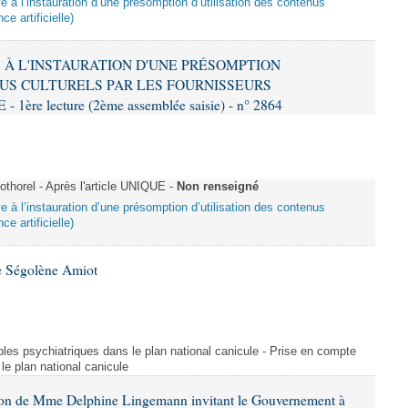
ive à l’instauration d’une présomption d’utilisation des contenus
ce artificielle)
VE À L'INSTAURATION D'UNE PRÉSOMPTION
US CULTURELS PAR LES FOURNISSEURS
re lecture (2ème assemblée saisie) - n° 2864
horel - Après l'article UNIQUE -
Non renseigné
ive à l’instauration d’une présomption d’utilisation des contenus
ce artificielle)
e Ségolène Amiot
les psychiatriques dans le plan national canicule - Prise en compte
le plan national canicule
tion de Mme Delphine Lingemann invitant le Gouvernement à