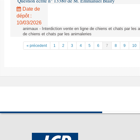
Question écrite n° 13380 de M. Emmanuel Blairy
Date de
dépôt :
10/03/2026
animaux - Interdiction vente en ligne de chiens et chats par les a
de chiens et chats par les animaleries
« précedent
1
2
3
4
5
6
7
8
9
10