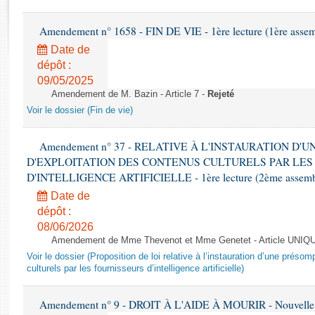
Rapports d'enquête
Rapports législatifs
Amendement n° 1658 - FIN DE VIE - 1ère lecture (1ère assemb
Rapports sur l'application des lois
Date de
Baromètre de l’application des lois
dépôt :
09/05/2025
Amendement de M. Bazin - Article 7 -
Rejeté
Dossiers législatifs
Voir le dossier (Fin de vie)
Budget et sécurité sociale
Questions écrites et orales
Amendement n° 37 - RELATIVE À L'INSTAURATION D'
Comptes rendus des débats
D'EXPLOITATION DES CONTENUS CULTURELS PAR LES
D'INTELLIGENCE ARTIFICIELLE - 1ère lecture (2ème assemblé
Date de
dépôt :
08/06/2026
Amendement de Mme Thevenot et Mme Genetet - Article UNIQ
Voir le dossier (Proposition de loi relative à l’instauration d’une présom
culturels par les fournisseurs d’intelligence artificielle)
Amendement n° 9 - DROIT À L'AIDE À MOURIR - Nouvelle L