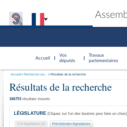
Assemb
Accèder à
la page
Vos
Travaux
Accueil
d'accueil
députés
parlementaires
Vous
Accueil
Recherche sur...
Résultats de la recherche
êtes
Résultats de la recherche
Général
ici
CONNEX
TRAVA
CONNA
DÉC
:
166753
résultats trouvés
LÉGISLATURE
(Cliquez sur l'un des boutons pour faire un choix
17e législature (X)
Précédentes législatures