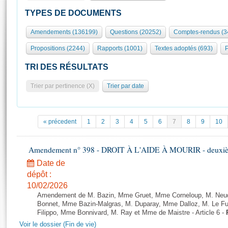
S'id
Présidence
Séance publique
Rôle et pouvoirs de l'Assemblée
Visiter l'Assemblée
TYPES DE DOCUMENTS
Fiches « Connaissance de l’Assemblée »
577 députés
Commissions et autres organes
Visite virtuelle du palais Bourbon
Amendements (136199)
Questions (20252)
Comptes-rendus (3
Organisation de l'Assemblée
Groupes politiques
Europe et International
Assister à une séance
Mot
Propositions (2244)
Rapports (1001)
Textes adoptés (693)
P
Présidence
Conférence des Présidents
Bureau
Collège des Ques
Élections législatives
Contrôle et évaluation
Accès des chercheurs à l’Assemblée
TRI DES RÉSULTATS
Congrès
Les évènements
S'inscrire
Trier par pertinence (X)
Trier par date
Pétitions
Statistiques et chiffres clés
Transparence et déontologie
Vous n'ave
Patrimoine
E
Documents de référence
« précedent
1
2
3
4
5
6
7
8
9
10
La Bibliothèque
( Constitution | Règlement de l'Assemblée ... )
Documents parlementaires
Les archives
Amendement n° 398 - DROIT À L'AIDE À MOURIR - deuxième
Projets de loi
Contacts et plan d'accès
Date de
Propositions de loi
Histoire
Photos libres de droit
dépôt :
Amendements
Juniors
10/02/2026
Textes adoptés
Amendement de M. Bazin, Mme Gruet, Mme Corneloup, M. Neude
Anciennes législatures
Bonnet, Mme Bazin-Malgras, M. Duparay, Mme Dalloz, M. Le Fur
Filippo, Mme Bonnivard, M. Ray et Mme de Maistre - Article 6 -
Liens vers les sites publics
Rapports d'information
Voir le dossier (Fin de vie)