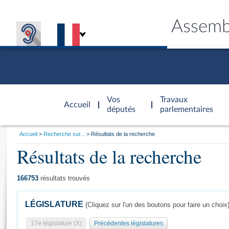
Assemb
Accèder à
la page
Vos
Travaux
Accueil
d'accueil
députés
parlementaires
Vous
Accueil
Recherche sur...
Résultats de la recherche
êtes
Résultats de la recherche
Général
ici
CONNEX
TRAVA
CONNA
DÉC
:
166753
résultats trouvés
LÉGISLATURE
(Cliquez sur l'un des boutons pour faire un choix
17e législature (X)
Précédentes législatures