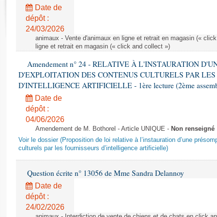
Rapports d'enquête
Date de
Rapports législatifs
dépôt :
Rapports sur l'application des lois
24/03/2026
Baromètre de l’application des lois
animaux - Vente d'animaux en ligne et retrait en magasin (« click
ligne et retrait en magasin (« click and collect »)
Amendement n° 24 - RELATIVE À L'INSTAURATION D'
Dossiers législatifs
D'EXPLOITATION DES CONTENUS CULTURELS PAR LES
Budget et sécurité sociale
D'INTELLIGENCE ARTIFICIELLE - 1ère lecture (2ème assemblé
Questions écrites et orales
Date de
Comptes rendus des débats
dépôt :
04/06/2026
Amendement de M. Bothorel - Article UNIQUE -
Non renseigné
Voir le dossier (Proposition de loi relative à l’instauration d’une présom
culturels par les fournisseurs d’intelligence artificielle)
Question écrite n° 13056 de Mme Sandra Delannoy
Date de
dépôt :
24/02/2026
animaux - Interdiction de vente de chiens et de chats en click and