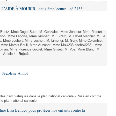
L'AIDE À MOURIR - deuxième lecture - n° 2453
. Bentz, Mme Dogor-Such, M. Gonzalez, Mme Joncour, Mme Ricourt
Tesson, Mme Laporte, Mme Rimbert, M. Evrard, M. David Magnier, M. Le
c, Mme Joubert, Mme Lechon, M. Limongi, M. Gery, Mme Colombier,
rd, Mme Marais-Beuil, Mme Auzanot, Mme M&#233;nach&#233;, Mme
;pinau, Mme Florence Goulet, Mme Griseti, M. Vos, Mme Blanc, M.
- Article 4 -
Rejeté
e Ségolène Amiot
les psychiatriques dans le plan national canicule - Prise en compte
le plan national canicule
me Lisa Belluco pour protéger nos enfants contre la