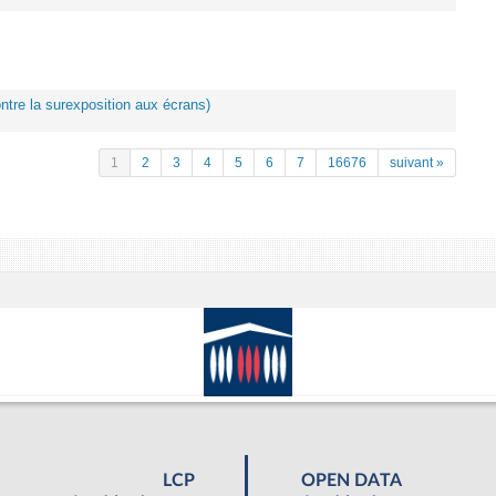
ontre la surexposition aux écrans)
1
2
3
4
5
6
7
16676
suivant »
LCP
OPEN DATA