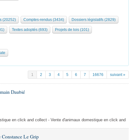
s (20252)
Comptes-rendus (3434)
Dossiers législatifs (2829)
01)
Textes adoptés (693)
Projets de lois (101)
date
1
2
3
4
5
6
7
16676
suivant »
omain Daubié
ique en click and collect - Vente d'animaux domestique en click and
 Constance Le Grip