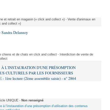
e et retrait en magasin (« click and collect ») - Vente d'animaux en
k and collect »)
e Sandra Delannoy
 chiens et de chats en click and collect - Interdiction de vente de
ollect
VE À L'INSTAURATION D'UNE PRÉSOMPTION
US CULTURELS PAR LES FOURNISSEURS
re lecture (2ème assemblée saisie) - n° 2864
ticle UNIQUE -
Non renseigné
ive à l’instauration d’une présomption d’utilisation des contenus