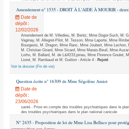
Amendement n° 1535 - DROIT À L'AIDE À MOURIR - deuxièm
Date de
dépôt :
12/02/2026
Amendement de M. Villedieu, M. Bentz, Mme Dogor-Such, M. G
Vaginay, M. Allegret-Pilot, M. Tesson, Mme Laporte, Mme Rimbe
Bourgeois, M. Dragon, Mme Ranc, Mme Joubert, Mme Lechon, M
M. Christian Girard, Mme Sicard, Mme Marais-Beuil, Mme Au
Lorho, M. Ballard, M. de L&#233;pinau, Mme Florence Goulet, 
Lioret, M. Rambaud et M. Guitton - Article 4 -
Rejeté
Voir le dossier (Fin de vie)
Question écrite n° 16309 de Mme Ségolène Amiot
Date de
dépôt :
23/06/2026
santé - Prise en compte des troubles psychiatriques dans le plan
des troubles psychiatriques dans le plan national canicule
N° 2435 - Proposition de loi de Mme Lisa Belluco pour protége
surexposition aux écrans