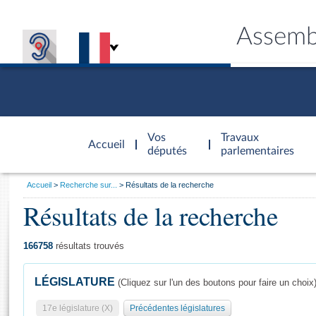
Assemb
Accèder à
la page
Vos
Travaux
Accueil
d'accueil
députés
parlementaires
Vous
Accueil
Recherche sur...
Résultats de la recherche
êtes
Résultats de la recherche
Général
ici
CONNEX
TRAVA
CONNA
DÉC
:
166758
résultats trouvés
LÉGISLATURE
(Cliquez sur l'un des boutons pour faire un choix
17e législature (X)
Précédentes législatures