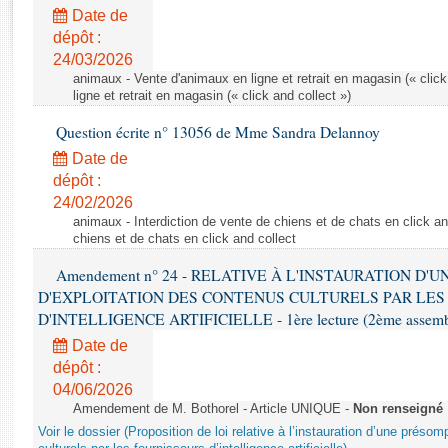
Rapports d'enquête
Date de
Rapports législatifs
dépôt :
Rapports sur l'application des lois
24/03/2026
Baromètre de l’application des lois
animaux - Vente d'animaux en ligne et retrait en magasin (« click
ligne et retrait en magasin (« click and collect »)
Question écrite n° 13056 de Mme Sandra Delannoy
Dossiers législatifs
Date de
Budget et sécurité sociale
dépôt :
Questions écrites et orales
24/02/2026
Comptes rendus des débats
animaux - Interdiction de vente de chiens et de chats en click and
chiens et de chats en click and collect
Amendement n° 24 - RELATIVE À L'INSTAURATION D'
D'EXPLOITATION DES CONTENUS CULTURELS PAR LES
D'INTELLIGENCE ARTIFICIELLE - 1ère lecture (2ème assemblé
Date de
dépôt :
04/06/2026
Amendement de M. Bothorel - Article UNIQUE -
Non renseigné
Voir le dossier (Proposition de loi relative à l’instauration d’une présom