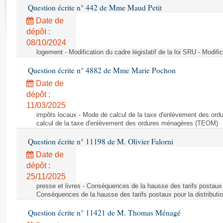
Rapports d'enquête
Question écrite n° 442 de Mme Maud Petit
Rapports législatifs
Date de
Rapports sur l'application des lois
dépôt :
Baromètre de l’application des lois
08/10/2024
logement - Modification du cadre législatif de la loi SRU - Modific
Dossiers législatifs
Question écrite n° 4882 de Mme Marie Pochon
Budget et sécurité sociale
Date de
Questions écrites et orales
dépôt :
11/03/2025
Comptes rendus des débats
impôts locaux - Mode de calcul de la taxe d'enlèvement des o
calcul de la taxe d'enlèvement des ordures ménagères (TEOM)
Question écrite n° 11198 de M. Olivier Falorni
Date de
dépôt :
25/11/2025
presse et livres - Conséquences de la hausse des tarifs postaux p
Conséquences de la hausse des tarifs postaux pour la distributio
Question écrite n° 11421 de M. Thomas Ménagé