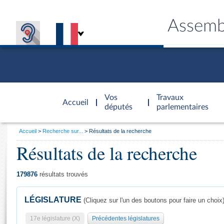
Assemb
Accèder à
la page
Vos
Travaux
Accueil
d'accueil
députés
parlementaires
Vous
Accueil
Recherche sur...
Résultats de la recherche
êtes
Résultats de la recherche
Général
ici
CONNEX
TRAVA
CONNA
DÉC
:
179876
résultats trouvés
LÉGISLATURE
(Cliquez sur l'un des boutons pour faire un choix
17e législature (X)
Précédentes législatures