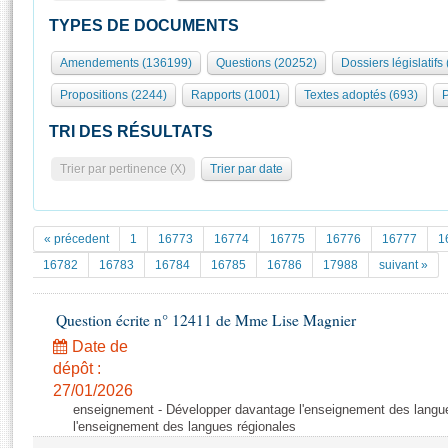
S'id
Présidence
Séance publique
Rôle et pouvoirs de l'Assemblée
Visiter l'Assemblée
TYPES DE DOCUMENTS
Fiches « Connaissance de l’Assemblée »
577 députés
Commissions et autres organes
Visite virtuelle du palais Bourbon
Amendements (136199)
Questions (20252)
Dossiers législatifs
Organisation de l'Assemblée
Groupes politiques
Europe et International
Assister à une séance
Mot
Propositions (2244)
Rapports (1001)
Textes adoptés (693)
P
Présidence
Conférence des Présidents
Bureau
Collège des Ques
Élections législatives
Contrôle et évaluation
Accès des chercheurs à l’Assemblée
TRI DES RÉSULTATS
Congrès
Les évènements
S'inscrire
Trier par pertinence (X)
Trier par date
Pétitions
Statistiques et chiffres clés
Transparence et déontologie
Vous n'ave
Patrimoine
E
Documents de référence
« précedent
1
16773
16774
16775
16776
16777
1
La Bibliothèque
( Constitution | Règlement de l'Assemblée ... )
Documents parlementaires
16782
16783
16784
16785
16786
17988
suivant »
Les archives
Projets de loi
Contacts et plan d'accès
Question écrite n° 12411 de Mme Lise Magnier
Propositions de loi
Histoire
Photos libres de droit
Amendements
Date de
Juniors
dépôt :
Textes adoptés
Anciennes législatures
27/01/2026
enseignement - Développer davantage l'enseignement des langue
Liens vers les sites publics
Rapports d'information
l'enseignement des langues régionales