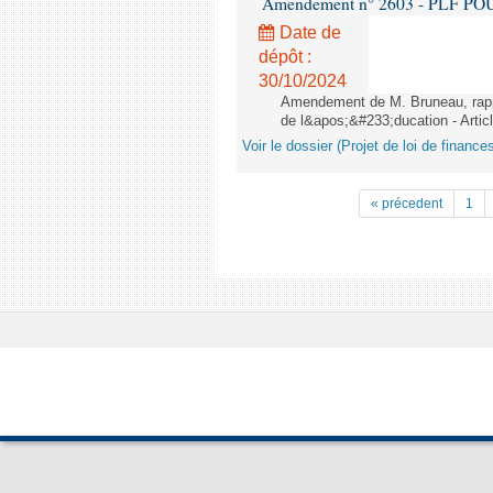
Amendement n° 2603 - PLF POUR 2
Date de
dépôt :
30/10/2024
Amendement de M. Bruneau, rappo
de l&apos;&#233;ducation - Artic
Voir le dossier (Projet de loi de financ
« précedent
1