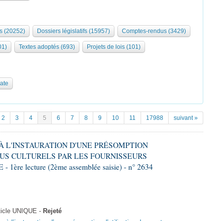
s (20252)
Dossiers législatifs (15957)
Comptes-rendus (3429)
01)
Textes adoptés (693)
Projets de lois (101)
date
2
3
4
5
6
7
8
9
10
11
17988
suivant »
E À L'INSTAURATION D'UNE PRÉSOMPTION
US CULTURELS PAR LES FOURNISSEURS
re lecture (2ème assemblée saisie) - n° 2634
ticle UNIQUE -
Rejeté