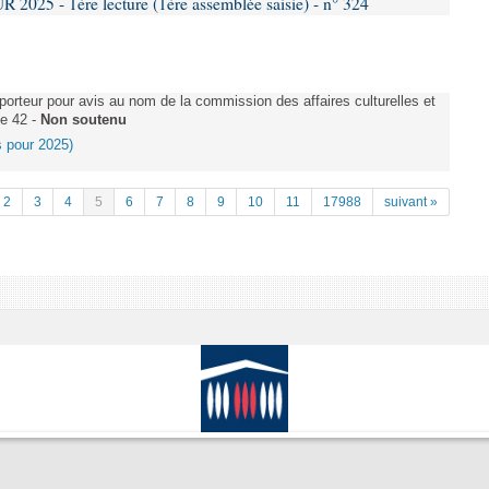
025 - 1ère lecture (1ère assemblée saisie) - n° 324
rteur pour avis au nom de la commission des affaires culturelles et
le 42 -
Non soutenu
es pour 2025)
2
3
4
5
6
7
8
9
10
11
17988
suivant »