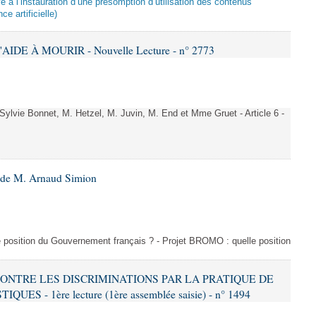
ive à l’instauration d’une présomption d’utilisation des contenus
ce artificielle)
AIDE À MOURIR - Nouvelle Lecture - n° 2773
vie Bonnet, M. Hetzel, M. Juvin, M. End et Mme Gruet - Article 6 -
6 de M. Arnaud Simion
e position du Gouvernement français ? - Projet BROMO : quelle position
 CONTRE LES DISCRIMINATIONS PAR LA PRATIQUE DE
S - 1ère lecture (1ère assemblée saisie) - n° 1494