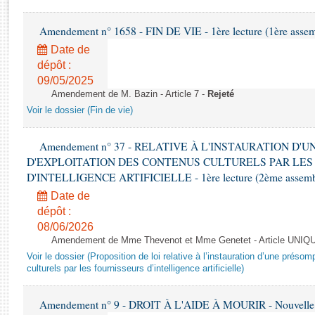
Rapports d'enquête
Rapports législatifs
Amendement n° 1658 - FIN DE VIE - 1ère lecture (1ère assemb
Rapports sur l'application des lois
Date de
Baromètre de l’application des lois
dépôt :
09/05/2025
Amendement de M. Bazin - Article 7 -
Rejeté
Dossiers législatifs
Voir le dossier (Fin de vie)
Budget et sécurité sociale
Questions écrites et orales
Amendement n° 37 - RELATIVE À L'INSTAURATION D'
Comptes rendus des débats
D'EXPLOITATION DES CONTENUS CULTURELS PAR LES
D'INTELLIGENCE ARTIFICIELLE - 1ère lecture (2ème assemblé
Date de
dépôt :
08/06/2026
Amendement de Mme Thevenot et Mme Genetet - Article UNIQ
Voir le dossier (Proposition de loi relative à l’instauration d’une présom
culturels par les fournisseurs d’intelligence artificielle)
Amendement n° 9 - DROIT À L'AIDE À MOURIR - Nouvelle L