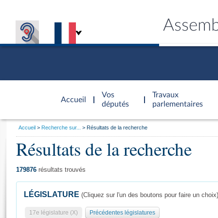
Assemb
Accèder à
la page
Vos
Travaux
Accueil
d'accueil
députés
parlementaires
Vous
Accueil
Recherche sur...
Résultats de la recherche
êtes
Résultats de la recherche
Général
ici
CONNEX
TRAVA
CONNA
DÉC
:
179876
résultats trouvés
LÉGISLATURE
(Cliquez sur l'un des boutons pour faire un choix
17e législature (X)
Précédentes législatures