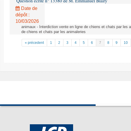
Question écrite n° 13380 de M. Emmanuel Blairy
Date de
dépôt :
10/03/2026
animaux - Interdiction vente en ligne de chiens et chats par les a
de chiens et chats par les animaleries
« précedent
1
2
3
4
5
6
7
8
9
10