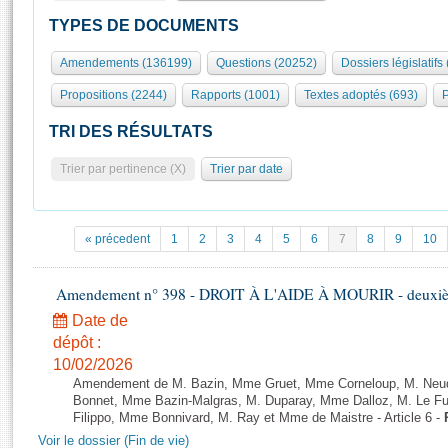
S'id
Présidence
Séance publique
Rôle et pouvoirs de l'Assemblée
Visiter l'Assemblée
TYPES DE DOCUMENTS
Fiches « Connaissance de l’Assemblée »
577 députés
Commissions et autres organes
Visite virtuelle du palais Bourbon
Amendements (136199)
Questions (20252)
Dossiers législatifs
Organisation de l'Assemblée
Groupes politiques
Europe et International
Assister à une séance
Mot
Propositions (2244)
Rapports (1001)
Textes adoptés (693)
P
Présidence
Conférence des Présidents
Bureau
Collège des Ques
Élections législatives
Contrôle et évaluation
Accès des chercheurs à l’Assemblée
TRI DES RÉSULTATS
Congrès
Les évènements
S'inscrire
Trier par pertinence (X)
Trier par date
Pétitions
Statistiques et chiffres clés
Transparence et déontologie
Vous n'ave
Patrimoine
E
Documents de référence
« précedent
1
2
3
4
5
6
7
8
9
10
La Bibliothèque
( Constitution | Règlement de l'Assemblée ... )
Documents parlementaires
Les archives
Amendement n° 398 - DROIT À L'AIDE À MOURIR - deuxième
Projets de loi
Contacts et plan d'accès
Date de
Propositions de loi
Histoire
Photos libres de droit
dépôt :
Amendements
Juniors
10/02/2026
Textes adoptés
Amendement de M. Bazin, Mme Gruet, Mme Corneloup, M. Neude
Anciennes législatures
Bonnet, Mme Bazin-Malgras, M. Duparay, Mme Dalloz, M. Le Fur
Filippo, Mme Bonnivard, M. Ray et Mme de Maistre - Article 6 -
Liens vers les sites publics
Rapports d'information
Voir le dossier (Fin de vie)