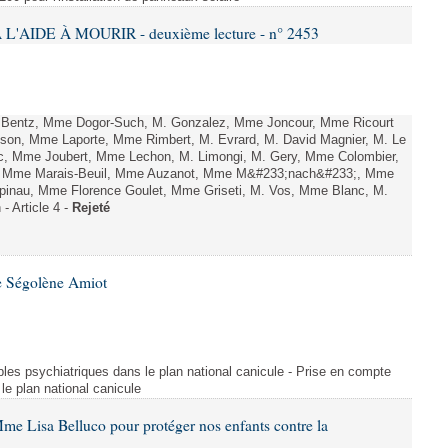
L'AIDE À MOURIR - deuxième lecture - n° 2453
. Bentz, Mme Dogor-Such, M. Gonzalez, Mme Joncour, Mme Ricourt
Tesson, Mme Laporte, Mme Rimbert, M. Evrard, M. David Magnier, M. Le
c, Mme Joubert, Mme Lechon, M. Limongi, M. Gery, Mme Colombier,
rd, Mme Marais-Beuil, Mme Auzanot, Mme M&#233;nach&#233;, Mme
;pinau, Mme Florence Goulet, Mme Griseti, M. Vos, Mme Blanc, M.
- Article 4 -
Rejeté
e Ségolène Amiot
les psychiatriques dans le plan national canicule - Prise en compte
le plan national canicule
me Lisa Belluco pour protéger nos enfants contre la