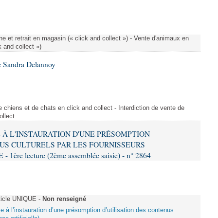
e et retrait en magasin (« click and collect ») - Vente d'animaux en
k and collect »)
e Sandra Delannoy
 chiens et de chats en click and collect - Interdiction de vente de
ollect
VE À L'INSTAURATION D'UNE PRÉSOMPTION
US CULTURELS PAR LES FOURNISSEURS
re lecture (2ème assemblée saisie) - n° 2864
ticle UNIQUE -
Non renseigné
ive à l’instauration d’une présomption d’utilisation des contenus