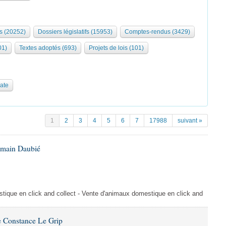
s (20252)
Dossiers législatifs (15953)
Comptes-rendus (3429)
01)
Textes adoptés (693)
Projets de lois (101)
date
1
2
3
4
5
6
7
17988
suivant »
omain Daubié
ique en click and collect - Vente d'animaux domestique en click and
 Constance Le Grip