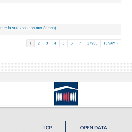
ontre la surexposition aux écrans)
1
2
3
4
5
6
7
17988
suivant »
LCP
OPEN DATA