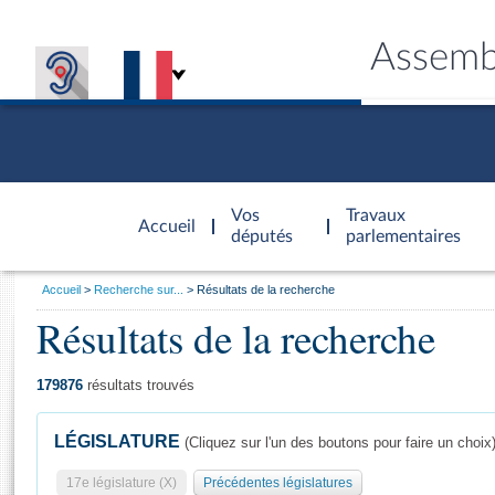
Assemb
Accèder à
la page
Vos
Travaux
Accueil
d'accueil
députés
parlementaires
Vous
Accueil
Recherche sur...
Résultats de la recherche
êtes
Résultats de la recherche
Général
ici
CONNEX
TRAVA
CONNA
DÉC
:
179876
résultats trouvés
LÉGISLATURE
(Cliquez sur l'un des boutons pour faire un choix
17e législature (X)
Précédentes législatures