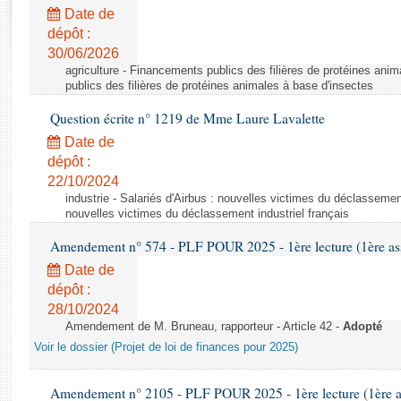
Rapports d'enquête
Date de
Rapports législatifs
dépôt :
Rapports sur l'application des lois
30/06/2026
Baromètre de l’application des lois
agriculture - Financements publics des filières de protéines ani
publics des filières de protéines animales à base d'insectes
Question écrite n° 1219 de Mme Laure Lavalette
Dossiers législatifs
Date de
Budget et sécurité sociale
dépôt :
Questions écrites et orales
22/10/2024
Comptes rendus des débats
industrie - Salariés d'Airbus : nouvelles victimes du déclassement 
nouvelles victimes du déclassement industriel français
Amendement n° 574 - PLF POUR 2025 - 1ère lecture (1ère ass
Date de
dépôt :
28/10/2024
Amendement de M. Bruneau, rapporteur - Article 42 -
Adopté
Voir le dossier (Projet de loi de finances pour 2025)
Amendement n° 2105 - PLF POUR 2025 - 1ère lecture (1ère as