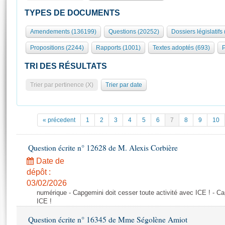
S'id
Présidence
Séance publique
Rôle et pouvoirs de l'Assemblée
Visiter l'Assemblée
TYPES DE DOCUMENTS
Fiches « Connaissance de l’Assemblée »
577 députés
Commissions et autres organes
Visite virtuelle du palais Bourbon
Amendements (136199)
Questions (20252)
Dossiers législatifs
Organisation de l'Assemblée
Groupes politiques
Europe et International
Assister à une séance
Mot
Propositions (2244)
Rapports (1001)
Textes adoptés (693)
P
Présidence
Conférence des Présidents
Bureau
Collège des Ques
Élections législatives
Contrôle et évaluation
Accès des chercheurs à l’Assemblée
TRI DES RÉSULTATS
Congrès
Les évènements
S'inscrire
Trier par pertinence (X)
Trier par date
Pétitions
Statistiques et chiffres clés
Transparence et déontologie
Vous n'ave
Patrimoine
E
Documents de référence
« précedent
1
2
3
4
5
6
7
8
9
10
La Bibliothèque
( Constitution | Règlement de l'Assemblée ... )
Documents parlementaires
Les archives
Question écrite n° 12628 de M. Alexis Corbière
Projets de loi
Contacts et plan d'accès
Date de
Propositions de loi
Histoire
Photos libres de droit
dépôt :
Amendements
Juniors
03/02/2026
Textes adoptés
numérique - Capgemini doit cesser toute activité avec ICE ! - Ca
Anciennes législatures
ICE !
Liens vers les sites publics
Rapports d'information
Question écrite n° 16345 de Mme Ségolène Amiot