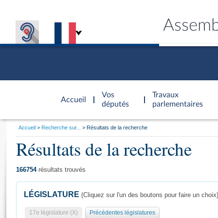
Assemb
Accèder à
la page
Vos
Travaux
Accueil
d'accueil
députés
parlementaires
Vous
Accueil
Recherche sur...
Résultats de la recherche
êtes
Résultats de la recherche
Général
ici
CONNEX
TRAVA
CONNA
DÉC
:
166754
résultats trouvés
LÉGISLATURE
(Cliquez sur l'un des boutons pour faire un choix
17e législature (X)
Précédentes législatures