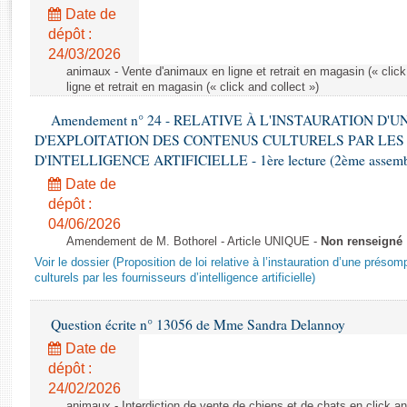
Rapports d'enquête
Date de
Rapports législatifs
dépôt :
Rapports sur l'application des lois
24/03/2026
Baromètre de l’application des lois
animaux - Vente d'animaux en ligne et retrait en magasin (« click
ligne et retrait en magasin (« click and collect »)
Amendement n° 24 - RELATIVE À L'INSTAURATION D'
Dossiers législatifs
D'EXPLOITATION DES CONTENUS CULTURELS PAR LES
Budget et sécurité sociale
D'INTELLIGENCE ARTIFICIELLE - 1ère lecture (2ème assemblé
Questions écrites et orales
Date de
Comptes rendus des débats
dépôt :
04/06/2026
Amendement de M. Bothorel - Article UNIQUE -
Non renseigné
Voir le dossier (Proposition de loi relative à l’instauration d’une présom
culturels par les fournisseurs d’intelligence artificielle)
Question écrite n° 13056 de Mme Sandra Delannoy
Date de
dépôt :
24/02/2026
animaux - Interdiction de vente de chiens et de chats en click and