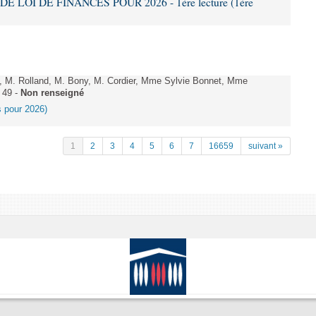
DE LOI DE FINANCES POUR 2026 - 1ère lecture (1ère
 M. Rolland, M. Bony, M. Cordier, Mme Sylvie Bonnet, Mme
 49 -
Non renseigné
es pour 2026)
1
2
3
4
5
6
7
16659
suivant »