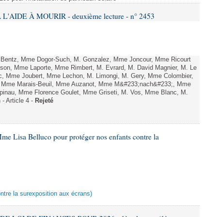
L'AIDE À MOURIR - deuxième lecture - n° 2453
. Bentz, Mme Dogor-Such, M. Gonzalez, Mme Joncour, Mme Ricourt
Tesson, Mme Laporte, Mme Rimbert, M. Evrard, M. David Magnier, M. Le
c, Mme Joubert, Mme Lechon, M. Limongi, M. Gery, Mme Colombier,
rd, Mme Marais-Beuil, Mme Auzanot, Mme M&#233;nach&#233;, Mme
;pinau, Mme Florence Goulet, Mme Griseti, M. Vos, Mme Blanc, M.
- Article 4 -
Rejeté
me Lisa Belluco pour protéger nos enfants contre la
ontre la surexposition aux écrans)