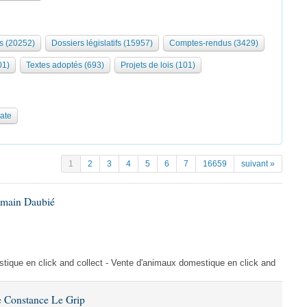
s (20252)
Dossiers législatifs (15957)
Comptes-rendus (3429)
01)
Textes adoptés (693)
Projets de lois (101)
date
1
2
3
4
5
6
7
16659
suivant »
omain Daubié
ique en click and collect - Vente d'animaux domestique en click and
 Constance Le Grip