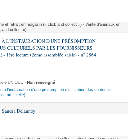
e et retrait en magasin (« click and collect ») - Vente d'animaux en
k and collect »)
VE À L'INSTAURATION D'UNE PRÉSOMPTION
US CULTURELS PAR LES FOURNISSEURS
re lecture (2ème assemblée saisie) - n° 2864
ticle UNIQUE -
Non renseigné
ive à l’instauration d’une présomption d’utilisation des contenus
ce artificielle)
e Sandra Delannoy
 chiens et de chats en click and collect - Interdiction de vente de