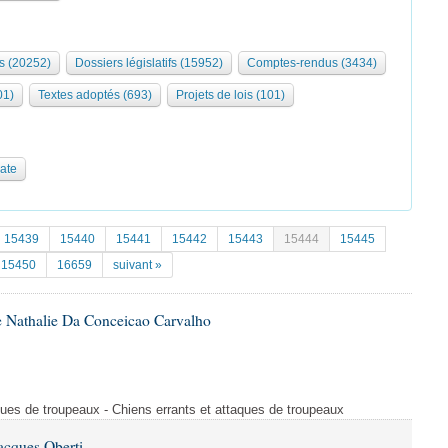
s (20252)
Dossiers législatifs (15952)
Comptes-rendus (3434)
01)
Textes adoptés (693)
Projets de lois (101)
date
15439
15440
15441
15442
15443
15444
15445
15450
16659
suivant »
 Nathalie Da Conceicao Carvalho
ques de troupeaux - Chiens errants et attaques de troupeaux
acques Oberti