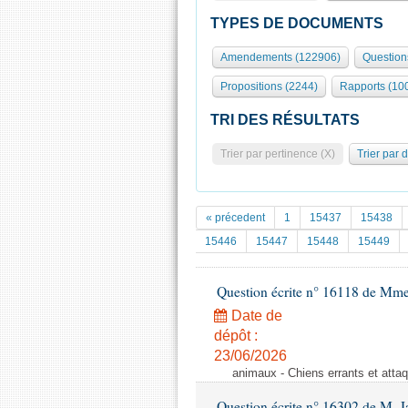
TYPES DE DOCUMENTS
Amendements (122906)
Question
Propositions (2244)
Rapports (10
TRI DES RÉSULTATS
Trier par pertinence (X)
Trier par 
« précedent
1
15437
15438
15446
15447
15448
15449
Question écrite n° 16118 de Mme
Date de
dépôt :
23/06/2026
animaux - Chiens errants et atta
Question écrite n° 16302 de M. J