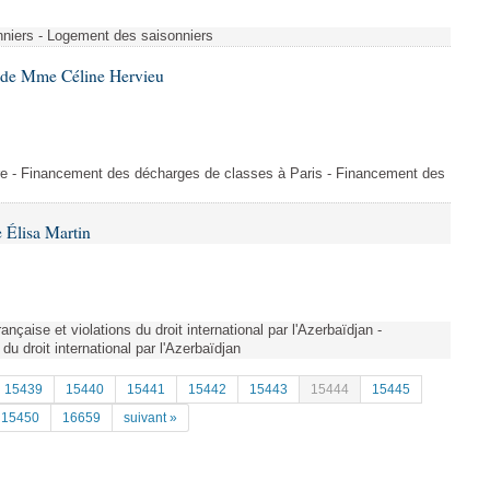
nniers - Logement des saisonniers
4 de Mme Céline Hervieu
re - Financement des décharges de classes à Paris - Financement des
 Élisa Martin
rançaise et violations du droit international par l'Azerbaïdjan -
du droit international par l'Azerbaïdjan
15439
15440
15441
15442
15443
15444
15445
15450
16659
suivant »