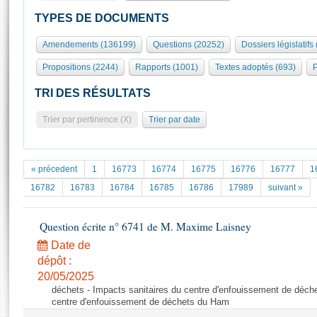
S'id
Présidence
Séance publique
Rôle et pouvoirs de l'Assemblée
Visiter l'Assemblée
TYPES DE DOCUMENTS
Fiches « Connaissance de l’Assemblée »
577 députés
Commissions et autres organes
Visite virtuelle du palais Bourbon
Amendements (136199)
Questions (20252)
Dossiers législatifs
Organisation de l'Assemblée
Groupes politiques
Europe et International
Assister à une séance
Mot
Propositions (2244)
Rapports (1001)
Textes adoptés (693)
P
Présidence
Conférence des Présidents
Bureau
Collège des Ques
Élections législatives
Contrôle et évaluation
Accès des chercheurs à l’Assemblée
TRI DES RÉSULTATS
Congrès
Les évènements
S'inscrire
Trier par pertinence (X)
Trier par date
Pétitions
Statistiques et chiffres clés
Transparence et déontologie
Vous n'ave
Patrimoine
E
Documents de référence
« précedent
1
16773
16774
16775
16776
16777
1
La Bibliothèque
( Constitution | Règlement de l'Assemblée ... )
Documents parlementaires
16782
16783
16784
16785
16786
17989
suivant »
Les archives
Projets de loi
Contacts et plan d'accès
Question écrite n° 6741 de M. Maxime Laisney
Propositions de loi
Histoire
Photos libres de droit
Amendements
Date de
Juniors
dépôt :
Textes adoptés
Anciennes législatures
20/05/2025
déchets - Impacts sanitaires du centre d'enfouissement de déch
Liens vers les sites publics
Rapports d'information
centre d'enfouissement de déchets du Ham