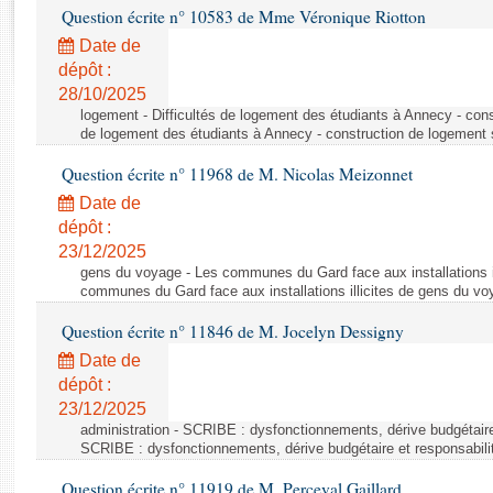
Rapports d'enquête
Question écrite n° 10583 de Mme Véronique Riotton
Rapports législatifs
Date de
Rapports sur l'application des lois
dépôt :
Baromètre de l’application des lois
28/10/2025
logement - Difficultés de logement des étudiants à Annecy - const
de logement des étudiants à Annecy - construction de logement 
Dossiers législatifs
Question écrite n° 11968 de M. Nicolas Meizonnet
Budget et sécurité sociale
Date de
Questions écrites et orales
dépôt :
Comptes rendus des débats
23/12/2025
gens du voyage - Les communes du Gard face aux installations i
communes du Gard face aux installations illicites de gens du v
Question écrite n° 11846 de M. Jocelyn Dessigny
Date de
dépôt :
23/12/2025
administration - SCRIBE : dysfonctionnements, dérive budgétaire 
SCRIBE : dysfonctionnements, dérive budgétaire et responsabilit
Question écrite n° 11919 de M. Perceval Gaillard