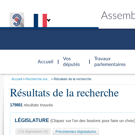
Assemb
Accèder à
la page
Vos
Travaux
Accueil
d'accueil
députés
parlementaires
Vous
Accueil
Recherche sur...
Résultats de la recherche
êtes
Résultats de la recherche
Général
ici
CONNEX
TRAVA
CONNA
DÉC
:
179881
résultats trouvés
LÉGISLATURE
(Cliquez sur l'un des boutons pour faire un choix
17e législature (X)
Précédentes législatures