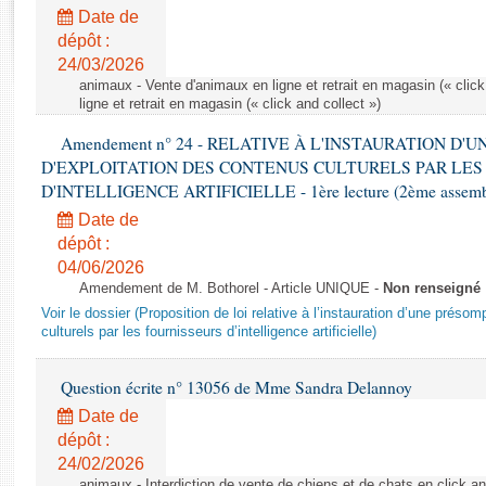
Rapports d'enquête
Date de
Rapports législatifs
dépôt :
Rapports sur l'application des lois
24/03/2026
Baromètre de l’application des lois
animaux - Vente d'animaux en ligne et retrait en magasin (« click
ligne et retrait en magasin (« click and collect »)
Amendement n° 24 - RELATIVE À L'INSTAURATION D'
Dossiers législatifs
D'EXPLOITATION DES CONTENUS CULTURELS PAR LES
Budget et sécurité sociale
D'INTELLIGENCE ARTIFICIELLE - 1ère lecture (2ème assemblé
Questions écrites et orales
Date de
Comptes rendus des débats
dépôt :
04/06/2026
Amendement de M. Bothorel - Article UNIQUE -
Non renseigné
Voir le dossier (Proposition de loi relative à l’instauration d’une présom
culturels par les fournisseurs d’intelligence artificielle)
Question écrite n° 13056 de Mme Sandra Delannoy
Date de
dépôt :
24/02/2026
animaux - Interdiction de vente de chiens et de chats en click and