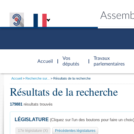
Assemb
Accèder à
la page
Vos
Travaux
Accueil
d'accueil
députés
parlementaires
Vous
Accueil
Recherche sur...
Résultats de la recherche
êtes
Résultats de la recherche
Général
ici
CONNEX
TRAVA
CONNA
DÉC
:
179881
résultats trouvés
LÉGISLATURE
(Cliquez sur l'un des boutons pour faire un choix
17e législature (X)
Précédentes législatures