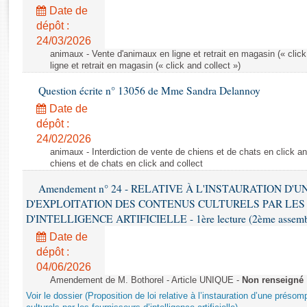
Rapports d'enquête
Date de
Rapports législatifs
dépôt :
Rapports sur l'application des lois
24/03/2026
Baromètre de l’application des lois
animaux - Vente d'animaux en ligne et retrait en magasin (« click
ligne et retrait en magasin (« click and collect »)
Question écrite n° 13056 de Mme Sandra Delannoy
Dossiers législatifs
Date de
Budget et sécurité sociale
dépôt :
Questions écrites et orales
24/02/2026
Comptes rendus des débats
animaux - Interdiction de vente de chiens et de chats en click and
chiens et de chats en click and collect
Amendement n° 24 - RELATIVE À L'INSTAURATION D'
D'EXPLOITATION DES CONTENUS CULTURELS PAR LES
D'INTELLIGENCE ARTIFICIELLE - 1ère lecture (2ème assemblé
Date de
dépôt :
04/06/2026
Amendement de M. Bothorel - Article UNIQUE -
Non renseigné
Voir le dossier (Proposition de loi relative à l’instauration d’une présom