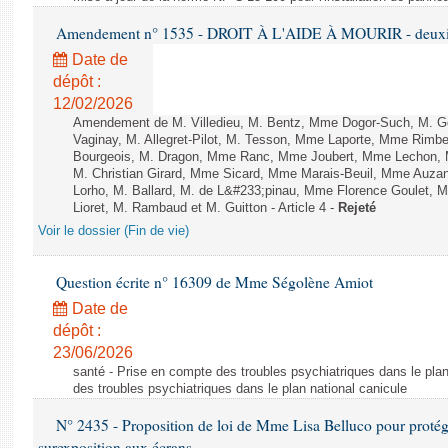
Amendement n° 1535 - DROIT À L'AIDE À MOURIR - deuxièm
Date de
dépôt :
12/02/2026
Amendement de M. Villedieu, M. Bentz, Mme Dogor-Such, M. G
Vaginay, M. Allegret-Pilot, M. Tesson, Mme Laporte, Mme Rimbe
Bourgeois, M. Dragon, Mme Ranc, Mme Joubert, Mme Lechon, M
M. Christian Girard, Mme Sicard, Mme Marais-Beuil, Mme Au
Lorho, M. Ballard, M. de L&#233;pinau, Mme Florence Goulet, 
Lioret, M. Rambaud et M. Guitton - Article 4 -
Rejeté
Voir le dossier (Fin de vie)
Question écrite n° 16309 de Mme Ségolène Amiot
Date de
dépôt :
23/06/2026
santé - Prise en compte des troubles psychiatriques dans le plan
des troubles psychiatriques dans le plan national canicule
N° 2435 - Proposition de loi de Mme Lisa Belluco pour protége
surexposition aux écrans