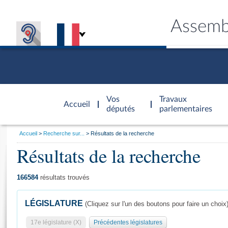
Assemb
Accèder à
la page
Vos
Travaux
Accueil
d'accueil
députés
parlementaires
Vous
Accueil
Recherche sur...
Résultats de la recherche
êtes
Résultats de la recherche
Général
ici
CONNEX
TRAVA
CONNA
DÉC
:
166584
résultats trouvés
LÉGISLATURE
(Cliquez sur l'un des boutons pour faire un choix
17e législature (X)
Précédentes législatures