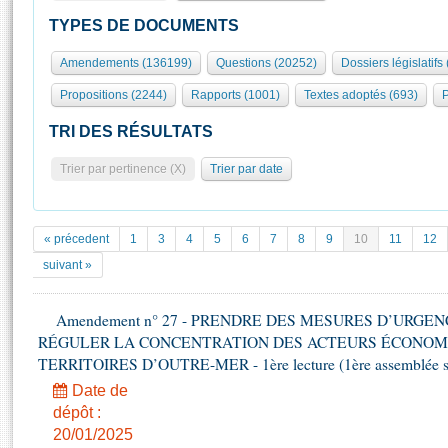
S'id
Présidence
Séance publique
Rôle et pouvoirs de l'Assemblée
Visiter l'Assemblée
TYPES DE DOCUMENTS
Fiches « Connaissance de l’Assemblée »
577 députés
Commissions et autres organes
Visite virtuelle du palais Bourbon
Amendements (136199)
Questions (20252)
Dossiers législatifs
Organisation de l'Assemblée
Groupes politiques
Europe et International
Assister à une séance
Mot
Propositions (2244)
Rapports (1001)
Textes adoptés (693)
P
Présidence
Conférence des Présidents
Bureau
Collège des Ques
Élections législatives
Contrôle et évaluation
Accès des chercheurs à l’Assemblée
TRI DES RÉSULTATS
Congrès
Les évènements
S'inscrire
Trier par pertinence (X)
Trier par date
Pétitions
Statistiques et chiffres clés
Transparence et déontologie
Vous n'ave
Patrimoine
E
Documents de référence
« précedent
1
3
4
5
6
7
8
9
10
11
12
La Bibliothèque
( Constitution | Règlement de l'Assemblée ... )
Documents parlementaires
suivant »
Les archives
Projets de loi
Contacts et plan d'accès
Amendement n° 27 - PRENDRE DES MESURES D’URGE
Propositions de loi
Histoire
RÉGULER LA CONCENTRATION DES ACTEURS ÉCONOM
Photos libres de droit
Amendements
Juniors
TERRITOIRES D’OUTRE-MER - 1ère lecture (1ère assemblée sai
Textes adoptés
Anciennes législatures
Date de
dépôt :
Liens vers les sites publics
Rapports d'information
20/01/2025