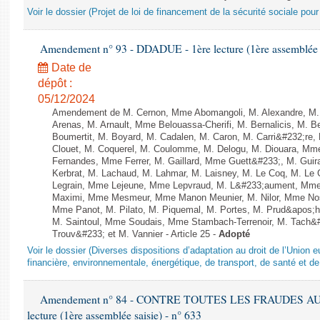
Voir le dossier (Projet de loi de financement de la sécurité sociale pou
Amendement n° 93 - DDADUE - 1ère lecture (1ère assemblée s
Date de
dépôt :
05/12/2024
Amendement de M. Cernon, Mme Abomangoli, M. Alexandre, M
Arenas, M. Arnault, Mme Belouassa-Cherifi, M. Bernalicis, M. 
Boumertit, M. Boyard, M. Cadalen, M. Caron, M. Carri&#232;re
Clouet, M. Coquerel, M. Coulomme, M. Delogu, M. Diouara, Mm
Fernandes, Mme Ferrer, M. Gaillard, Mme Guett&#233;, M. Gu
Kerbrat, M. Lachaud, M. Lahmar, M. Laisney, M. Le Coq, M. Le
Legrain, Mme Lejeune, Mme Lepvraud, M. L&#233;aument, Mme
Maximi, Mme Mesmeur, Mme Manon Meunier, M. Nilor, Mme N
Mme Panot, M. Pilato, M. Piquemal, M. Portes, M. Prud&apos;h
M. Saintoul, Mme Soudais, Mme Stambach-Terrenoir, M. Tach&
Trouv&#233; et M. Vannier - Article 25 -
Adopté
Voir le dossier (Diverses dispositions d’adaptation au droit de l’Unio
financière, environnementale, énergétique, de transport, de santé et de
Amendement n° 84 - CONTRE TOUTES LES FRAUDES AU
lecture (1ère assemblée saisie) - n° 633