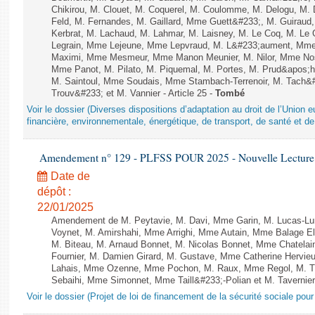
Chikirou, M. Clouet, M. Coquerel, M. Coulomme, M. Delogu, M
Feld, M. Fernandes, M. Gaillard, Mme Guett&#233;, M. Guira
Kerbrat, M. Lachaud, M. Lahmar, M. Laisney, M. Le Coq, M. Le
Legrain, Mme Lejeune, Mme Lepvraud, M. L&#233;aument, Mme
Maximi, Mme Mesmeur, Mme Manon Meunier, M. Nilor, Mme N
Mme Panot, M. Pilato, M. Piquemal, M. Portes, M. Prud&apos;h
M. Saintoul, Mme Soudais, Mme Stambach-Terrenoir, M. Tach&
Trouv&#233; et M. Vannier - Article 25 -
Tombé
Voir le dossier (Diverses dispositions d’adaptation au droit de l’Unio
financière, environnementale, énergétique, de transport, de santé et de
Amendement n° 129 - PLFSS POUR 2025 - Nouvelle Lecture 
Date de
dépôt :
22/01/2025
Amendement de M. Peytavie, M. Davi, Mme Garin, M. Lucas-L
Voynet, M. Amirshahi, Mme Arrighi, Mme Autain, Mme Balage El
M. Biteau, M. Arnaud Bonnet, M. Nicolas Bonnet, Mme Chatelain
Fournier, M. Damien Girard, M. Gustave, Mme Catherine Hervieu
Lahais, Mme Ozenne, Mme Pochon, M. Raux, Mme Regol, M. Th
Sebaihi, Mme Simonnet, Mme Taill&#233;-Polian et M. Tavernier 
Voir le dossier (Projet de loi de financement de la sécurité sociale pou