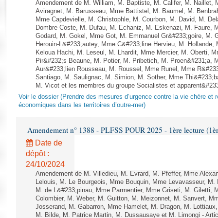
Rapports d'enquête
Amendement de M. William, M. Baptiste, M. Califer, M. Naillet
Aviragnet, M. Barusseau, Mme Battistel, M. Baumel, M. Benbrah
Rapports législatifs
Mme Capdevielle, M. Christophle, M. Courbon, M. David, M. De
Rapports sur l'application des lois
Dombre Coste, M. Dufau, M. Echaniz, M. Eskenazi, M. Faure,
Godard, M. Gokel, Mme Got, M. Emmanuel Gr&#233;goire, M. 
Baromètre de l’application des lois
Herouin-L&#233;autey, Mme C&#233;line Hervieu, M. Hollande
Keloua Hachi, M. Leseul, M. Lhardit, Mme Mercier, M. Oberti,
Pir&#232;s Beaune, M. Potier, M. Pribetich, M. Proen&#231;a
Dossiers législatifs
Aur&#233;lien Rousseau, M. Roussel, Mme Runel, Mme R&#233;
Santiago, M. Saulignac, M. Simion, M. Sother, Mme Thi&#233;b
Budget et sécurité sociale
M. Vicot et les membres du groupe Socialistes et apparent&#233;
Questions écrites et orales
Voir le dossier (Prendre des mesures d’urgence contre la vie chère et r
Comptes rendus des débats
économiques dans les territoires d’outre-mer)
Amendement n° 1388 - PLFSS POUR 2025 - 1ère lecture (1ère 
Date de
dépôt :
24/10/2024
Amendement de M. Villedieu, M. Evrard, M. Pfeffer, Mme Alex
Lelouis, M. Le Bourgeois, Mme Bouquin, Mme Levavasseur, M.
M. de L&#233;pinau, Mme Parmentier, Mme Griseti, M. Giletti
Colombier, M. Weber, M. Guitton, M. Meizonnet, M. Sanvert, 
Josserand, M. Gabarron, Mme Hamelet, M. Dragon, M. Lottiaux,
M. Bilde, M. Patrice Martin, M. Dussausaye et M. Limongi - Artic