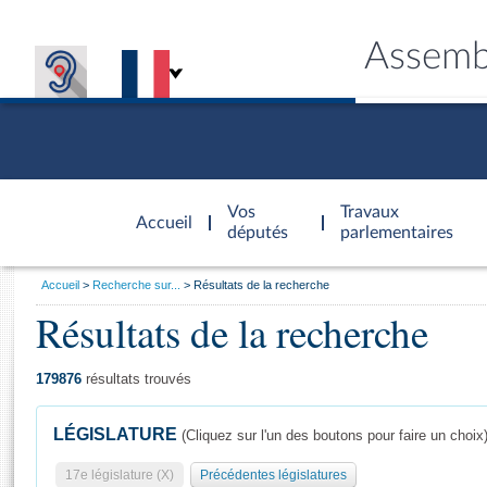
Assemb
Accèder à
la page
Vos
Travaux
Accueil
d'accueil
députés
parlementaires
Vous
Accueil
Recherche sur...
Résultats de la recherche
êtes
Résultats de la recherche
Général
ici
CONNEX
TRAVA
CONNA
DÉC
:
179876
résultats trouvés
LÉGISLATURE
(Cliquez sur l'un des boutons pour faire un choix
17e législature (X)
Précédentes législatures