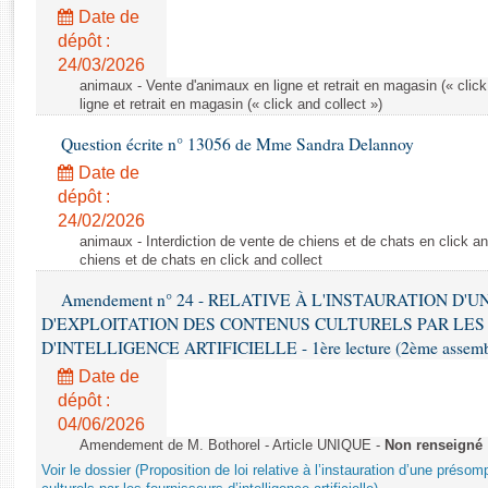
Rapports d'enquête
Date de
Rapports législatifs
dépôt :
Rapports sur l'application des lois
24/03/2026
Baromètre de l’application des lois
animaux - Vente d'animaux en ligne et retrait en magasin (« click
ligne et retrait en magasin (« click and collect »)
Question écrite n° 13056 de Mme Sandra Delannoy
Dossiers législatifs
Date de
Budget et sécurité sociale
dépôt :
Questions écrites et orales
24/02/2026
Comptes rendus des débats
animaux - Interdiction de vente de chiens et de chats en click and
chiens et de chats en click and collect
Amendement n° 24 - RELATIVE À L'INSTAURATION D'
D'EXPLOITATION DES CONTENUS CULTURELS PAR LES
D'INTELLIGENCE ARTIFICIELLE - 1ère lecture (2ème assemblé
Date de
dépôt :
04/06/2026
Amendement de M. Bothorel - Article UNIQUE -
Non renseigné
Voir le dossier (Proposition de loi relative à l’instauration d’une présom