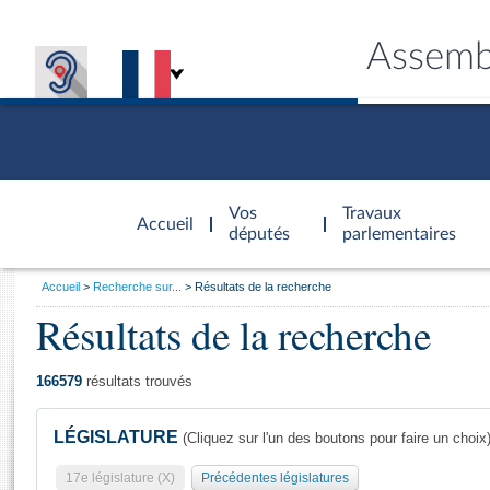
Assemb
Accèder à
la page
Vos
Travaux
Accueil
d'accueil
députés
parlementaires
Vous
Accueil
Recherche sur...
Résultats de la recherche
êtes
Résultats de la recherche
Général
ici
CONNEX
TRAVA
CONNA
DÉC
:
166579
résultats trouvés
LÉGISLATURE
(Cliquez sur l'un des boutons pour faire un choix
17e législature (X)
Précédentes législatures