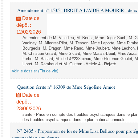
Amendement n° 1535 - DROIT À L'AIDE À MOURIR - deuxièm
Date de
dépôt :
12/02/2026
Amendement de M. Villedieu, M. Bentz, Mme Dogor-Such, M. G
Vaginay, M. Allegret-Pilot, M. Tesson, Mme Laporte, Mme Rimbe
Bourgeois, M. Dragon, Mme Ranc, Mme Joubert, Mme Lechon, M
M. Christian Girard, Mme Sicard, Mme Marais-Beuil, Mme Au
Lorho, M. Ballard, M. de L&#233;pinau, Mme Florence Goulet, 
Lioret, M. Rambaud et M. Guitton - Article 4 -
Rejeté
Voir le dossier (Fin de vie)
Question écrite n° 16309 de Mme Ségolène Amiot
Date de
dépôt :
23/06/2026
santé - Prise en compte des troubles psychiatriques dans le plan
des troubles psychiatriques dans le plan national canicule
N° 2435 - Proposition de loi de Mme Lisa Belluco pour protége
surexposition aux écrans