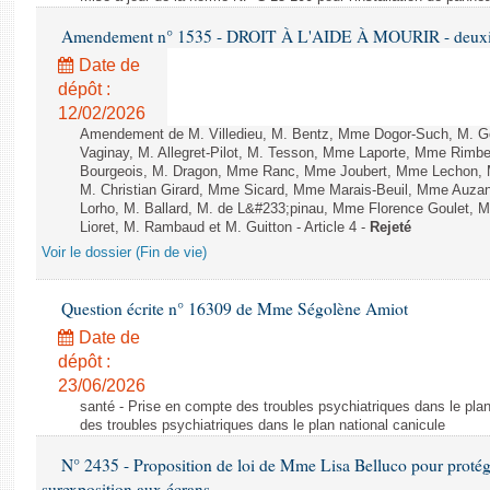
Amendement n° 1535 - DROIT À L'AIDE À MOURIR - deuxièm
Date de
dépôt :
12/02/2026
Amendement de M. Villedieu, M. Bentz, Mme Dogor-Such, M. G
Vaginay, M. Allegret-Pilot, M. Tesson, Mme Laporte, Mme Rimbe
Bourgeois, M. Dragon, Mme Ranc, Mme Joubert, Mme Lechon, M
M. Christian Girard, Mme Sicard, Mme Marais-Beuil, Mme Au
Lorho, M. Ballard, M. de L&#233;pinau, Mme Florence Goulet, 
Lioret, M. Rambaud et M. Guitton - Article 4 -
Rejeté
Voir le dossier (Fin de vie)
Question écrite n° 16309 de Mme Ségolène Amiot
Date de
dépôt :
23/06/2026
santé - Prise en compte des troubles psychiatriques dans le plan
des troubles psychiatriques dans le plan national canicule
N° 2435 - Proposition de loi de Mme Lisa Belluco pour protége
surexposition aux écrans