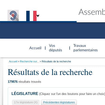
Assemb
Accèder à
la page
Vos
Travaux
Accueil
d'accueil
députés
parlementaires
Vous
Accueil
Recherche sur...
Résultats de la recherche
êtes
Résultats de la recherche
Général
ici
CONNEX
TRAVA
CONNA
DÉC
:
179876
résultats trouvés
LÉGISLATURE
(Cliquez sur l'un des boutons pour faire un choix
17e législature (X)
Précédentes législatures