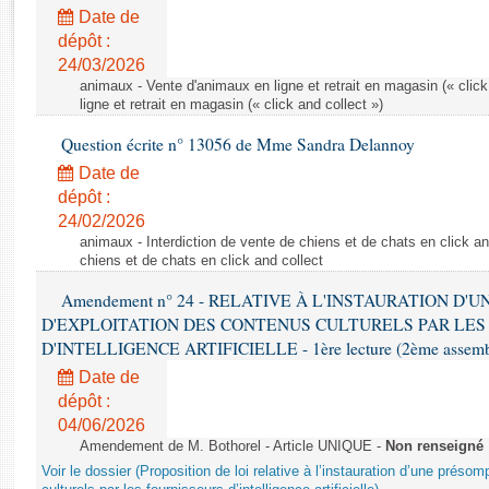
Rapports d'enquête
Date de
Rapports législatifs
dépôt :
Rapports sur l'application des lois
24/03/2026
Baromètre de l’application des lois
animaux - Vente d'animaux en ligne et retrait en magasin (« click
ligne et retrait en magasin (« click and collect »)
Question écrite n° 13056 de Mme Sandra Delannoy
Dossiers législatifs
Date de
Budget et sécurité sociale
dépôt :
Questions écrites et orales
24/02/2026
Comptes rendus des débats
animaux - Interdiction de vente de chiens et de chats en click and
chiens et de chats en click and collect
Amendement n° 24 - RELATIVE À L'INSTAURATION D'
D'EXPLOITATION DES CONTENUS CULTURELS PAR LES
D'INTELLIGENCE ARTIFICIELLE - 1ère lecture (2ème assemblé
Date de
dépôt :
04/06/2026
Amendement de M. Bothorel - Article UNIQUE -
Non renseigné
Voir le dossier (Proposition de loi relative à l’instauration d’une présom