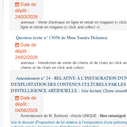
Rapports d'enquête
Date de
Rapports législatifs
dépôt :
Rapports sur l'application des lois
24/03/2026
Baromètre de l’application des lois
animaux - Vente d'animaux en ligne et retrait en magasin (« click
ligne et retrait en magasin (« click and collect »)
Question écrite n° 13056 de Mme Sandra Delannoy
Dossiers législatifs
Date de
Budget et sécurité sociale
dépôt :
Questions écrites et orales
24/02/2026
Comptes rendus des débats
animaux - Interdiction de vente de chiens et de chats en click and
chiens et de chats en click and collect
Amendement n° 24 - RELATIVE À L'INSTAURATION D'
D'EXPLOITATION DES CONTENUS CULTURELS PAR LES
D'INTELLIGENCE ARTIFICIELLE - 1ère lecture (2ème assemblé
Date de
dépôt :
04/06/2026
Amendement de M. Bothorel - Article UNIQUE -
Non renseigné
Voir le dossier (Proposition de loi relative à l’instauration d’une présom