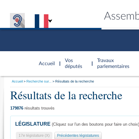
Assemb
Accèder à
la page
Vos
Travaux
Accueil
d'accueil
députés
parlementaires
Vous
Accueil
Recherche sur...
Résultats de la recherche
êtes
Résultats de la recherche
Général
ici
CONNEX
TRAVA
CONNA
DÉC
:
179876
résultats trouvés
LÉGISLATURE
(Cliquez sur l'un des boutons pour faire un choix
17e législature (X)
Précédentes législatures