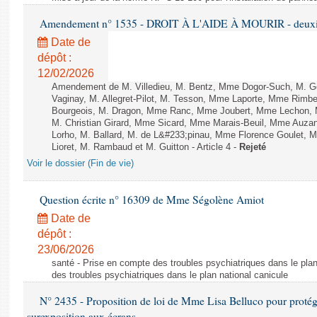
Amendement n° 1535 - DROIT À L'AIDE À MOURIR - deuxièm
Date de
dépôt :
12/02/2026
Amendement de M. Villedieu, M. Bentz, Mme Dogor-Such, M. G
Vaginay, M. Allegret-Pilot, M. Tesson, Mme Laporte, Mme Rimbe
Bourgeois, M. Dragon, Mme Ranc, Mme Joubert, Mme Lechon, M
M. Christian Girard, Mme Sicard, Mme Marais-Beuil, Mme Au
Lorho, M. Ballard, M. de L&#233;pinau, Mme Florence Goulet, 
Lioret, M. Rambaud et M. Guitton - Article 4 -
Rejeté
Voir le dossier (Fin de vie)
Question écrite n° 16309 de Mme Ségolène Amiot
Date de
dépôt :
23/06/2026
santé - Prise en compte des troubles psychiatriques dans le plan
des troubles psychiatriques dans le plan national canicule
N° 2435 - Proposition de loi de Mme Lisa Belluco pour protége
surexposition aux écrans