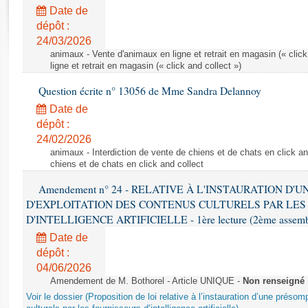
Rapports d'enquête
Date de
Rapports législatifs
dépôt :
Rapports sur l'application des lois
24/03/2026
Baromètre de l’application des lois
animaux - Vente d'animaux en ligne et retrait en magasin (« click
ligne et retrait en magasin (« click and collect »)
Question écrite n° 13056 de Mme Sandra Delannoy
Dossiers législatifs
Date de
Budget et sécurité sociale
dépôt :
Questions écrites et orales
24/02/2026
Comptes rendus des débats
animaux - Interdiction de vente de chiens et de chats en click and
chiens et de chats en click and collect
Amendement n° 24 - RELATIVE À L'INSTAURATION D'
D'EXPLOITATION DES CONTENUS CULTURELS PAR LES
D'INTELLIGENCE ARTIFICIELLE - 1ère lecture (2ème assemblé
Date de
dépôt :
04/06/2026
Amendement de M. Bothorel - Article UNIQUE -
Non renseigné
Voir le dossier (Proposition de loi relative à l’instauration d’une présom