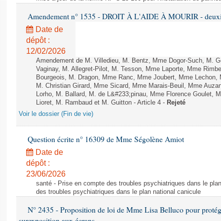
Amendement n° 1535 - DROIT À L'AIDE À MOURIR - deuxièm
Date de
dépôt :
12/02/2026
Amendement de M. Villedieu, M. Bentz, Mme Dogor-Such, M. G
Vaginay, M. Allegret-Pilot, M. Tesson, Mme Laporte, Mme Rimbe
Bourgeois, M. Dragon, Mme Ranc, Mme Joubert, Mme Lechon, M
M. Christian Girard, Mme Sicard, Mme Marais-Beuil, Mme Au
Lorho, M. Ballard, M. de L&#233;pinau, Mme Florence Goulet, 
Lioret, M. Rambaud et M. Guitton - Article 4 -
Rejeté
Voir le dossier (Fin de vie)
Question écrite n° 16309 de Mme Ségolène Amiot
Date de
dépôt :
23/06/2026
santé - Prise en compte des troubles psychiatriques dans le plan
des troubles psychiatriques dans le plan national canicule
N° 2435 - Proposition de loi de Mme Lisa Belluco pour protége
surexposition aux écrans