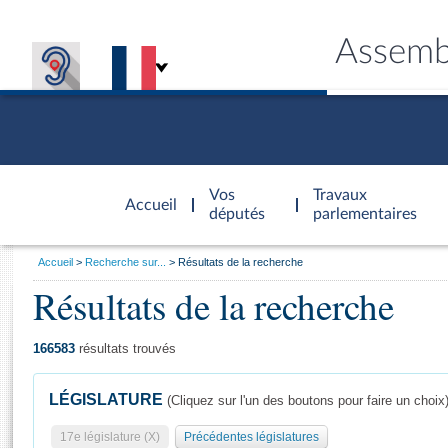
Assemb
Accèder à
la page
Vos
Travaux
Accueil
d'accueil
députés
parlementaires
Vous
Accueil
Recherche sur...
Résultats de la recherche
êtes
Résultats de la recherche
Général
ici
CONNEX
TRAVA
CONNA
DÉC
:
166583
résultats trouvés
LÉGISLATURE
(Cliquez sur l'un des boutons pour faire un choix
17e législature (X)
Précédentes législatures