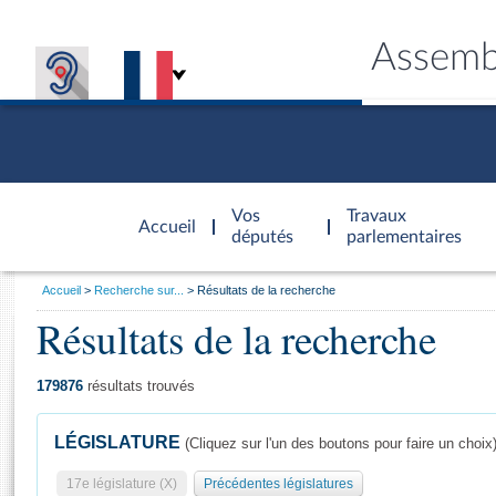
Assemb
Accèder à
la page
Vos
Travaux
Accueil
d'accueil
députés
parlementaires
Vous
Accueil
Recherche sur...
Résultats de la recherche
êtes
Résultats de la recherche
Général
ici
CONNEX
TRAVA
CONNA
DÉC
:
179876
résultats trouvés
LÉGISLATURE
(Cliquez sur l'un des boutons pour faire un choix
17e législature (X)
Précédentes législatures