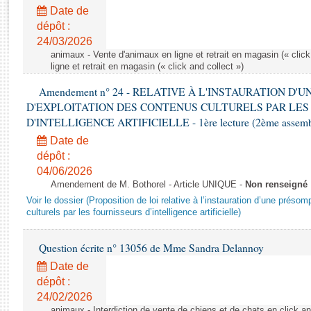
Rapports d'enquête
Date de
Rapports législatifs
dépôt :
Rapports sur l'application des lois
24/03/2026
Baromètre de l’application des lois
animaux - Vente d'animaux en ligne et retrait en magasin (« click
ligne et retrait en magasin (« click and collect »)
Amendement n° 24 - RELATIVE À L'INSTAURATION D'
Dossiers législatifs
D'EXPLOITATION DES CONTENUS CULTURELS PAR LES
Budget et sécurité sociale
D'INTELLIGENCE ARTIFICIELLE - 1ère lecture (2ème assemblé
Questions écrites et orales
Date de
Comptes rendus des débats
dépôt :
04/06/2026
Amendement de M. Bothorel - Article UNIQUE -
Non renseigné
Voir le dossier (Proposition de loi relative à l’instauration d’une présom
culturels par les fournisseurs d’intelligence artificielle)
Question écrite n° 13056 de Mme Sandra Delannoy
Date de
dépôt :
24/02/2026
animaux - Interdiction de vente de chiens et de chats en click and