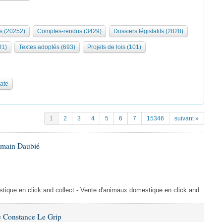
s (20252)
Comptes-rendus (3429)
Dossiers législatifs (2828)
01)
Textes adoptés (693)
Projets de lois (101)
date
1
2
3
4
5
6
7
15346
suivant »
omain Daubié
ique en click and collect - Vente d'animaux domestique en click and
 Constance Le Grip