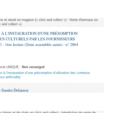
e et retrait en magasin (« click and collect ») - Vente d'animaux en
k and collect »)
VE À L'INSTAURATION D'UNE PRÉSOMPTION
US CULTURELS PAR LES FOURNISSEURS
re lecture (2ème assemblée saisie) - n° 2864
ticle UNIQUE -
Non renseigné
ive à l’instauration d’une présomption d’utilisation des contenus
ce artificielle)
e Sandra Delannoy
 chiens et de chats en click and collect - Interdiction de vente de