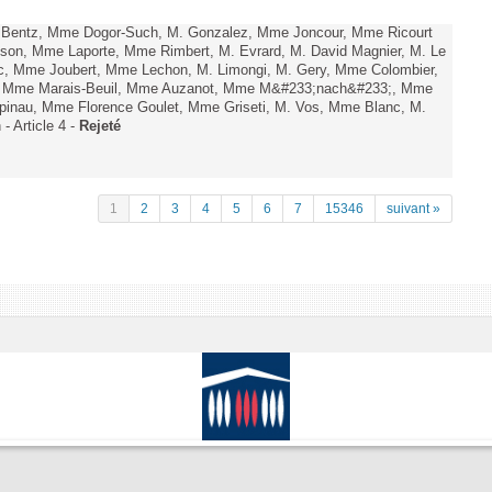
. Bentz, Mme Dogor-Such, M. Gonzalez, Mme Joncour, Mme Ricourt
Tesson, Mme Laporte, Mme Rimbert, M. Evrard, M. David Magnier, M. Le
c, Mme Joubert, Mme Lechon, M. Limongi, M. Gery, Mme Colombier,
rd, Mme Marais-Beuil, Mme Auzanot, Mme M&#233;nach&#233;, Mme
;pinau, Mme Florence Goulet, Mme Griseti, M. Vos, Mme Blanc, M.
- Article 4 -
Rejeté
1
2
3
4
5
6
7
15346
suivant »