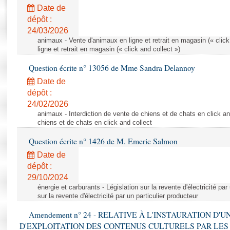
Rapports d'enquête
Date de
Rapports législatifs
dépôt :
Rapports sur l'application des lois
24/03/2026
Baromètre de l’application des lois
animaux - Vente d'animaux en ligne et retrait en magasin (« click
ligne et retrait en magasin (« click and collect »)
Question écrite n° 13056 de Mme Sandra Delannoy
Dossiers législatifs
Date de
Budget et sécurité sociale
dépôt :
Questions écrites et orales
24/02/2026
Comptes rendus des débats
animaux - Interdiction de vente de chiens et de chats en click and
chiens et de chats en click and collect
Question écrite n° 1426 de M. Emeric Salmon
Date de
dépôt :
29/10/2024
énergie et carburants - Législation sur la revente d'électricité par
sur la revente d'électricité par un particulier producteur
Amendement n° 24 - RELATIVE À L'INSTAURATION D'
D'EXPLOITATION DES CONTENUS CULTURELS PAR LES