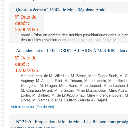
Question écrite n° 16309 de Mme Ségolène Amiot
Date de
dépôt :
23/06/2026
santé - Prise en compte des troubles psychiatriques dans le plan
des troubles psychiatriques dans le plan national canicule
Amendement n° 1535 - DROIT À L'AIDE À MOURIR - deuxièm
Date de
dépôt :
12/02/2026
Amendement de M. Villedieu, M. Bentz, Mme Dogor-Such, M. G
Vaginay, M. Allegret-Pilot, M. Tesson, Mme Laporte, Mme Rimbe
Bourgeois, M. Dragon, Mme Ranc, Mme Joubert, Mme Lechon, M
M. Christian Girard, Mme Sicard, Mme Marais-Beuil, Mme Au
Lorho, M. Ballard, M. de L&#233;pinau, Mme Florence Goulet, 
Lioret, M. Rambaud et M. Guitton - Article 4 -
Rejeté
Voir le dossier (Fin de vie)
N° 2435 - Proposition de loi de Mme Lisa Belluco pour protége
surexposition aux écrans