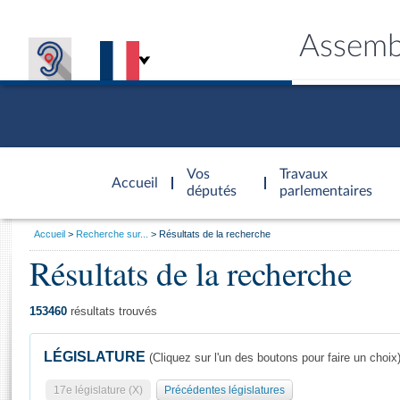
Assemb
Accèder à
la page
Vos
Travaux
Accueil
d'accueil
députés
parlementaires
Vous
Accueil
Recherche sur...
Résultats de la recherche
êtes
Résultats de la recherche
Général
ici
CONNEX
TRAVA
CONNA
DÉC
:
153460
résultats trouvés
LÉGISLATURE
(Cliquez sur l'un des boutons pour faire un choix
17e législature (X)
Précédentes législatures