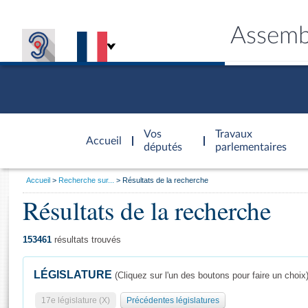
Assemb
Accèder à
la page
Vos
Travaux
Accueil
d'accueil
députés
parlementaires
Vous
Accueil
Recherche sur...
Résultats de la recherche
êtes
Résultats de la recherche
Général
ici
CONNEX
TRAVA
CONNA
DÉC
:
153461
résultats trouvés
LÉGISLATURE
(Cliquez sur l'un des boutons pour faire un choix
17e législature (X)
Précédentes législatures