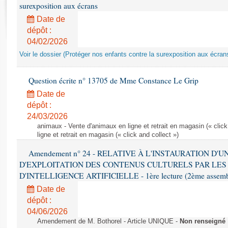
Rapports d'enquête
surexposition aux écrans
Rapports législatifs
Date de
Rapports sur l'application des lois
dépôt :
Baromètre de l’application des lois
04/02/2026
Voir le dossier (Protéger nos enfants contre la surexposition aux écran
Dossiers législatifs
Question écrite n° 13705 de Mme Constance Le Grip
Budget et sécurité sociale
Date de
Questions écrites et orales
dépôt :
Comptes rendus des débats
24/03/2026
animaux - Vente d'animaux en ligne et retrait en magasin (« click
ligne et retrait en magasin (« click and collect »)
Amendement n° 24 - RELATIVE À L'INSTAURATION D'
D'EXPLOITATION DES CONTENUS CULTURELS PAR LES
D'INTELLIGENCE ARTIFICIELLE - 1ère lecture (2ème assemblé
Date de
dépôt :
04/06/2026
Amendement de M. Bothorel - Article UNIQUE -
Non renseigné