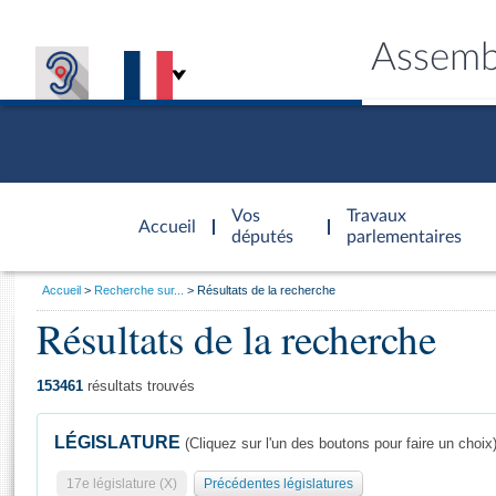
Assemb
Accèder à
la page
Vos
Travaux
Accueil
d'accueil
députés
parlementaires
Vous
Accueil
Recherche sur...
Résultats de la recherche
êtes
Résultats de la recherche
Général
ici
CONNEX
TRAVA
CONNA
DÉC
:
153461
résultats trouvés
LÉGISLATURE
(Cliquez sur l'un des boutons pour faire un choix
17e législature (X)
Précédentes législatures