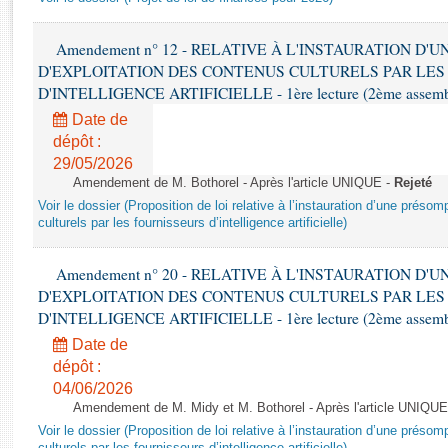
Rapports d'enquête
Rapports législatifs
Amendement n° 12 - RELATIVE À L'INSTAURATION D'
Rapports sur l'application des lois
D'EXPLOITATION DES CONTENUS CULTURELS PAR LES
Baromètre de l’application des lois
D'INTELLIGENCE ARTIFICIELLE - 1ère lecture (2ème assemblé
Date de
Dossiers législatifs
dépôt :
Budget et sécurité sociale
29/05/2026
Amendement de M. Bothorel - Après l'article UNIQUE -
Rejeté
Questions écrites et orales
Voir le dossier (Proposition de loi relative à l’instauration d’une présom
Comptes rendus des débats
culturels par les fournisseurs d’intelligence artificielle)
Amendement n° 20 - RELATIVE À L'INSTAURATION D'
D'EXPLOITATION DES CONTENUS CULTURELS PAR LES
D'INTELLIGENCE ARTIFICIELLE - 1ère lecture (2ème assemblé
Date de
dépôt :
04/06/2026
Amendement de M. Midy et M. Bothorel - Après l'article UNIQUE
Voir le dossier (Proposition de loi relative à l’instauration d’une présom