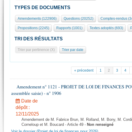
S'id
Présidence
Séance publique
Rôle et pouvoirs de l'Assemblée
Visiter l'Assemblée
TYPES DE DOCUMENTS
Fiches « Connaissance de l’Assemblée »
577 députés
Commissions et autres organes
Visite virtuelle du palais Bourbon
Amendements (122906)
Questions (20252)
Comptes-rendus (3
Organisation de l'Assemblée
Groupes politiques
Europe et International
Assister à une séance
Mot
Propositions (2245)
Rapports (1001)
Textes adoptés (693)
P
Présidence
Conférence des Présidents
Bureau
Collège des Ques
Élections législatives
Contrôle et évaluation
Accès des chercheurs à l’Assemblée
TRI DES RÉSULTATS
Congrès
Les évènements
S'inscrire
Trier par pertinence (X)
Trier par date
Pétitions
Statistiques et chiffres clés
Transparence et déontologie
Vous n'ave
Patrimoine
E
Documents de référence
« précedent
1
2
3
4
La Bibliothèque
( Constitution | Règlement de l'Assemblée ... )
Documents parlementaires
Les archives
Amendement n° 1121 - PROJET DE LOI DE FINANCES POUR 2
Projets de loi
Contacts et plan d'accès
assemblée saisie) - n° 1906
Propositions de loi
Histoire
Photos libres de droit
Date de
Amendements
Juniors
dépôt :
Textes adoptés
12/11/2025
Anciennes législatures
Amendement de M. Fabrice Brun, M. Rolland, M. Bony, M. Cord
Liens vers les sites publics
Corneloup et M. Boucard - Article 49 -
Non renseigné
Rapports d'information
Voir le dossier (Projet de loi de finances pour 2026)