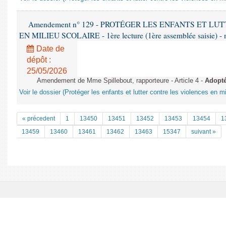
Amendement n° 129 - PROTÉGER LES ENFANTS ET L
EN MILIEU SCOLAIRE - 1ère lecture (1ère assemblée saisie) - 
Date de
dépôt :
25/05/2026
Amendement de Mme Spillebout, rapporteure - Article 4 -
Adopt
Voir le dossier (Protéger les enfants et lutter contre les violences en mi
« précedent
1
13450
13451
13452
13453
13454
1
13459
13460
13461
13462
13463
15347
suivant »