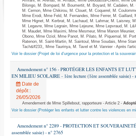
Amrani, M. Arenas, M. Arnault, Mme Belouassa-Cherifi, Mme Ben
Rapports d'enquête
Bilongo, M. Bompard, M. Boumertit, M. Boyard, M. Cadalen, M.
Rapports législatifs
M. Cernon, Mme Chikirou, M. Clouet, M. Coquerel, M. Coulomme
Mme Erodi, Mme Feld, M. Fernandes, Mme Ferrer, M. Gaillar
Rapports sur l'application des lois
Mme Hignet, M. Kerbrat, M. Lachaud, M. Lahmar, M. Laisney, M
Baromètre de l’application des lois
M. Legavre, Mme Legrain, Mme Lejeune, Mme Lepvraud, M. L&#
M. Maudet, Mme Maximi, Mme Mesmeur, Mme Manon Meunier, 
Obono, Mme Oziol, Mme Panot, M. Pilato, M. Piquemal, M. Po
Dossiers législatifs
Ratenon, M. Saint-Martin, M. Saintoul, Mme Soudais, Mme Stam
Tach&#233;, Mme Taurinya, M. Tavel et M. Vannier - Après l'arti
Budget et sécurité sociale
Voir le dossier (Projet de loi d’urgence pour la protection et la souverai
Questions écrites et orales
Comptes rendus des débats
Amendement n° 156 - PROTÉGER LES ENFANTS ET L
EN MILIEU SCOLAIRE - 1ère lecture (1ère assemblée saisie) - 
Date de
dépôt :
26/05/2026
Amendement de Mme Spillebout, rapporteure - Article 2 -
Adopt
Voir le dossier (Protéger les enfants et lutter contre les violences en mi
Amendement n° 2289 - PROTECTION ET SOUVERAINETÉ AG
assemblée saisie) - n° 2765