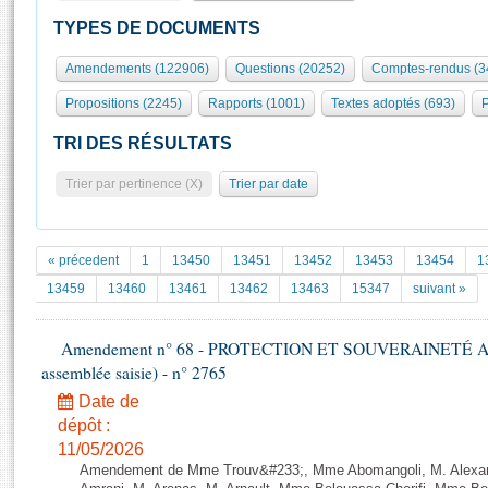
S'id
Présidence
Séance publique
Rôle et pouvoirs de l'Assemblée
Visiter l'Assemblée
TYPES DE DOCUMENTS
Fiches « Connaissance de l’Assemblée »
577 députés
Commissions et autres organes
Visite virtuelle du palais Bourbon
Amendements (122906)
Questions (20252)
Comptes-rendus (3
Organisation de l'Assemblée
Groupes politiques
Europe et International
Assister à une séance
Mot
Propositions (2245)
Rapports (1001)
Textes adoptés (693)
P
Présidence
Conférence des Présidents
Bureau
Collège des Ques
Élections législatives
Contrôle et évaluation
Accès des chercheurs à l’Assemblée
TRI DES RÉSULTATS
Congrès
Les évènements
S'inscrire
Trier par pertinence (X)
Trier par date
Pétitions
Statistiques et chiffres clés
Transparence et déontologie
Vous n'ave
Patrimoine
E
Documents de référence
« précedent
1
13450
13451
13452
13453
13454
1
La Bibliothèque
( Constitution | Règlement de l'Assemblée ... )
Documents parlementaires
13459
13460
13461
13462
13463
15347
suivant »
Les archives
Projets de loi
Contacts et plan d'accès
Amendement n° 68 - PROTECTION ET SOUVERAINETÉ AGRI
Propositions de loi
Histoire
assemblée saisie) - n° 2765
Photos libres de droit
Amendements
Juniors
Date de
Textes adoptés
Anciennes législatures
dépôt :
11/05/2026
Liens vers les sites publics
Rapports d'information
Amendement de Mme Trouv&#233;, Mme Abomangoli, M. Alexa