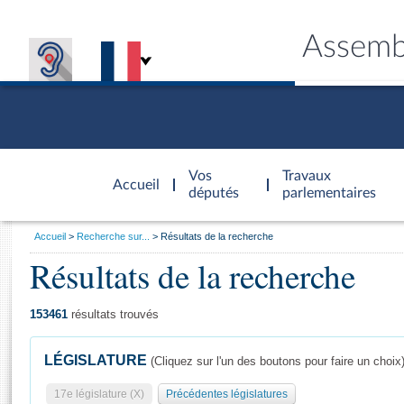
Assemb
Accèder à
la page
Vos
Travaux
Accueil
d'accueil
députés
parlementaires
Vous
Accueil
Recherche sur...
Résultats de la recherche
êtes
Résultats de la recherche
Général
ici
CONNEX
TRAVA
CONNA
DÉC
:
153461
résultats trouvés
LÉGISLATURE
(Cliquez sur l'un des boutons pour faire un choix
17e législature (X)
Précédentes législatures