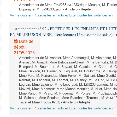
Amendement de Mme Fr&#233;d&#233;rique Meunier, M. Portier,
Duparay et M. Li&#233;geon - Article 5 -
Rejeté
Voir le dossier (Protéger les enfants et lutter contre les violences en mi
Amendement n° 92 - PROTÉGER LES ENFANTS ET LU
EN MILIEU SCOLAIRE - 1ère lecture (1ère assemblée saisie) - 
Date de
dépôt :
21/05/2026
Amendement de M. Vannier, Mme Abomangoli, M. Alexandre, M
Arenas, M. Arnault, Mme Belouassa-Cherifi, Mme Bentorki, M. Be
Bompard, M. Boumertit, M. Boyard, M. Cadalen, M. Caron, M. C
Mme Chikirou, M. Clouet, M. Coquerel, M. Coulomme, M. Delog
Mme Feld, M. Fernandes, Mme Ferrer, M. Gaillard, Mme Guet
Kerbrat, M. Lachaud, M. Lahmar, M. Laisney, M. Le Coq, M. Le
Legrain, Mme Lejeune, Mme Lepvraud, M. L&#233;aument, Mme
Maximi, Mme Mesmeur, Mme Manon Meunier, M. Nilor, Mme N
Mme Panot, M. Pilato, M. Piquemal, M. Portes, M. Prud&apos;h
M. Saintoul, Mme Soudais, Mme Stambach-Terrenoir, M. Aur&#2
Tavel et Mme Trouv&#233; - Article 6 -
Adopté
Voir le dossier (Protéger les enfants et lutter contre les violences en mi