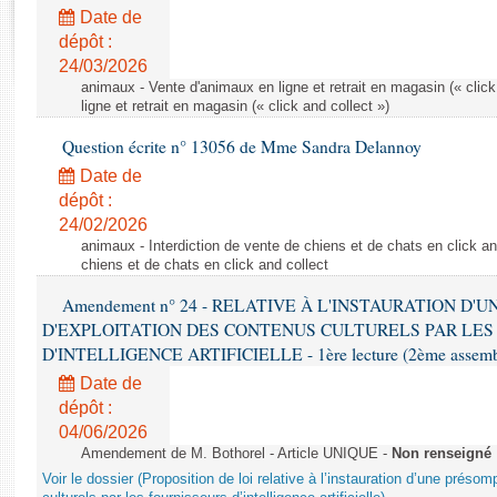
Rapports d'enquête
Date de
Rapports législatifs
dépôt :
Rapports sur l'application des lois
24/03/2026
Baromètre de l’application des lois
animaux - Vente d'animaux en ligne et retrait en magasin (« click
ligne et retrait en magasin (« click and collect »)
Question écrite n° 13056 de Mme Sandra Delannoy
Dossiers législatifs
Date de
Budget et sécurité sociale
dépôt :
Questions écrites et orales
24/02/2026
Comptes rendus des débats
animaux - Interdiction de vente de chiens et de chats en click and
chiens et de chats en click and collect
Amendement n° 24 - RELATIVE À L'INSTAURATION D'
D'EXPLOITATION DES CONTENUS CULTURELS PAR LES
D'INTELLIGENCE ARTIFICIELLE - 1ère lecture (2ème assemblé
Date de
dépôt :
04/06/2026
Amendement de M. Bothorel - Article UNIQUE -
Non renseigné
Voir le dossier (Proposition de loi relative à l’instauration d’une présom