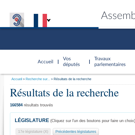
Assemb
Accèder à
la page
Vos
Travaux
Accueil
d'accueil
députés
parlementaires
Vous
Accueil
Recherche sur...
Résultats de la recherche
êtes
Résultats de la recherche
Général
ici
CONNEX
TRAVA
CONNA
DÉC
:
166584
résultats trouvés
LÉGISLATURE
(Cliquez sur l'un des boutons pour faire un choix
17e législature (X)
Précédentes législatures