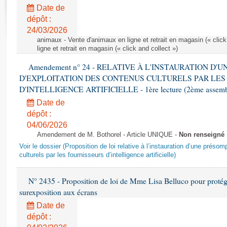
Rapports d'enquête
Date de
Rapports législatifs
dépôt :
Rapports sur l'application des lois
24/03/2026
Baromètre de l’application des lois
animaux - Vente d'animaux en ligne et retrait en magasin (« click
ligne et retrait en magasin (« click and collect »)
Amendement n° 24 - RELATIVE À L'INSTAURATION D'
Dossiers législatifs
D'EXPLOITATION DES CONTENUS CULTURELS PAR LES
Budget et sécurité sociale
D'INTELLIGENCE ARTIFICIELLE - 1ère lecture (2ème assemblé
Questions écrites et orales
Date de
Comptes rendus des débats
dépôt :
04/06/2026
Amendement de M. Bothorel - Article UNIQUE -
Non renseigné
Voir le dossier (Proposition de loi relative à l’instauration d’une présom
culturels par les fournisseurs d’intelligence artificielle)
N° 2435 - Proposition de loi de Mme Lisa Belluco pour protége
surexposition aux écrans
Date de
dépôt :