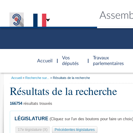
Assemb
Accèder à
la page
Vos
Travaux
Accueil
d'accueil
députés
parlementaires
Vous
Accueil
Recherche sur...
Résultats de la recherche
êtes
Résultats de la recherche
Général
ici
CONNEX
TRAVA
CONNA
DÉC
:
166754
résultats trouvés
LÉGISLATURE
(Cliquez sur l'un des boutons pour faire un choix
17e législature (X)
Précédentes législatures