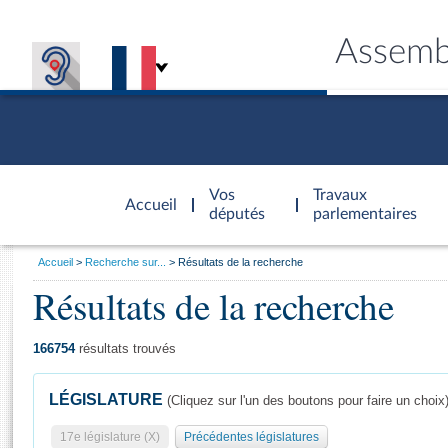
Assemb
Accèder à
la page
Vos
Travaux
Accueil
d'accueil
députés
parlementaires
Vous
Accueil
Recherche sur...
Résultats de la recherche
êtes
Résultats de la recherche
Général
ici
CONNEX
TRAVA
CONNA
DÉC
:
166754
résultats trouvés
LÉGISLATURE
(Cliquez sur l'un des boutons pour faire un choix
17e législature (X)
Précédentes législatures