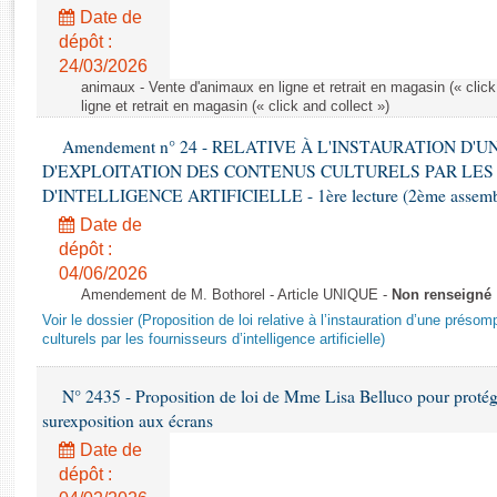
Rapports d'enquête
Date de
Rapports législatifs
dépôt :
Rapports sur l'application des lois
24/03/2026
Baromètre de l’application des lois
animaux - Vente d'animaux en ligne et retrait en magasin (« click
ligne et retrait en magasin (« click and collect »)
Amendement n° 24 - RELATIVE À L'INSTAURATION D'
Dossiers législatifs
D'EXPLOITATION DES CONTENUS CULTURELS PAR LES
Budget et sécurité sociale
D'INTELLIGENCE ARTIFICIELLE - 1ère lecture (2ème assemblé
Questions écrites et orales
Date de
Comptes rendus des débats
dépôt :
04/06/2026
Amendement de M. Bothorel - Article UNIQUE -
Non renseigné
Voir le dossier (Proposition de loi relative à l’instauration d’une présom
culturels par les fournisseurs d’intelligence artificielle)
N° 2435 - Proposition de loi de Mme Lisa Belluco pour protége
surexposition aux écrans
Date de
dépôt :