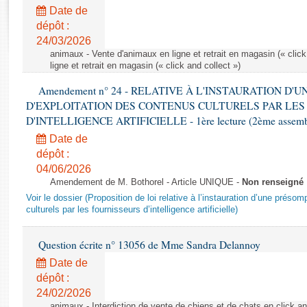
Rapports d'enquête
Date de
Rapports législatifs
dépôt :
Rapports sur l'application des lois
24/03/2026
Baromètre de l’application des lois
animaux - Vente d'animaux en ligne et retrait en magasin (« click
ligne et retrait en magasin (« click and collect »)
Amendement n° 24 - RELATIVE À L'INSTAURATION D'
Dossiers législatifs
D'EXPLOITATION DES CONTENUS CULTURELS PAR LES
Budget et sécurité sociale
D'INTELLIGENCE ARTIFICIELLE - 1ère lecture (2ème assemblé
Questions écrites et orales
Date de
Comptes rendus des débats
dépôt :
04/06/2026
Amendement de M. Bothorel - Article UNIQUE -
Non renseigné
Voir le dossier (Proposition de loi relative à l’instauration d’une présom
culturels par les fournisseurs d’intelligence artificielle)
Question écrite n° 13056 de Mme Sandra Delannoy
Date de
dépôt :
24/02/2026
animaux - Interdiction de vente de chiens et de chats en click and