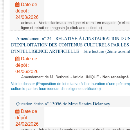
Rapports d'enquête
Date de
Rapports législatifs
dépôt :
Rapports sur l'application des lois
24/03/2026
Baromètre de l’application des lois
animaux - Vente d'animaux en ligne et retrait en magasin (« click
ligne et retrait en magasin (« click and collect »)
Amendement n° 24 - RELATIVE À L'INSTAURATION D'
Dossiers législatifs
D'EXPLOITATION DES CONTENUS CULTURELS PAR LES
Budget et sécurité sociale
D'INTELLIGENCE ARTIFICIELLE - 1ère lecture (2ème assemblé
Questions écrites et orales
Date de
Comptes rendus des débats
dépôt :
04/06/2026
Amendement de M. Bothorel - Article UNIQUE -
Non renseigné
Voir le dossier (Proposition de loi relative à l’instauration d’une présom
culturels par les fournisseurs d’intelligence artificielle)
Question écrite n° 13056 de Mme Sandra Delannoy
Date de
dépôt :
24/02/2026
animaux - Interdiction de vente de chiens et de chats en click and