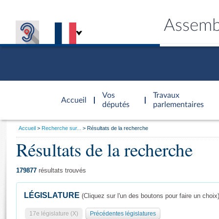
Assemb
Accèder à
la page
Vos
Travaux
Accueil
d'accueil
députés
parlementaires
Vous
Accueil
Recherche sur...
Résultats de la recherche
êtes
Résultats de la recherche
Général
ici
CONNEX
TRAVA
CONNA
DÉC
:
179877
résultats trouvés
LÉGISLATURE
(Cliquez sur l'un des boutons pour faire un choix
17e législature (X)
Précédentes législatures