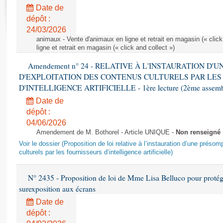
Rapports d'enquête
Date de
Rapports législatifs
dépôt :
Rapports sur l'application des lois
24/03/2026
Baromètre de l’application des lois
animaux - Vente d'animaux en ligne et retrait en magasin (« click
ligne et retrait en magasin (« click and collect »)
Amendement n° 24 - RELATIVE À L'INSTAURATION D'
Dossiers législatifs
D'EXPLOITATION DES CONTENUS CULTURELS PAR LES
Budget et sécurité sociale
D'INTELLIGENCE ARTIFICIELLE - 1ère lecture (2ème assemblé
Questions écrites et orales
Date de
Comptes rendus des débats
dépôt :
04/06/2026
Amendement de M. Bothorel - Article UNIQUE -
Non renseigné
Voir le dossier (Proposition de loi relative à l’instauration d’une présom
culturels par les fournisseurs d’intelligence artificielle)
N° 2435 - Proposition de loi de Mme Lisa Belluco pour protége
surexposition aux écrans
Date de
dépôt :