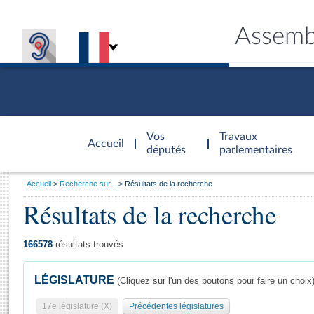
Assemb
Accèder à
la page
Vos
Travaux
Accueil
d'accueil
députés
parlementaires
Vous
Accueil
Recherche sur...
Résultats de la recherche
êtes
Résultats de la recherche
Général
ici
CONNEX
TRAVA
CONNA
DÉC
:
166578
résultats trouvés
LÉGISLATURE
(Cliquez sur l'un des boutons pour faire un choix
17e législature (X)
Précédentes législatures