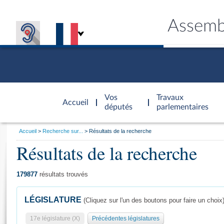
Assemb
Accèder à
la page
Vos
Travaux
Accueil
d'accueil
députés
parlementaires
Vous
Accueil
Recherche sur...
Résultats de la recherche
êtes
Résultats de la recherche
Général
ici
CONNEX
TRAVA
CONNA
DÉC
:
179877
résultats trouvés
LÉGISLATURE
(Cliquez sur l'un des boutons pour faire un choix
17e législature (X)
Précédentes législatures