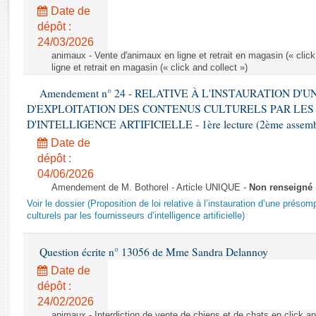
Rapports d'enquête
Date de
Rapports législatifs
dépôt :
Rapports sur l'application des lois
24/03/2026
Baromètre de l’application des lois
animaux - Vente d'animaux en ligne et retrait en magasin (« click
ligne et retrait en magasin (« click and collect »)
Amendement n° 24 - RELATIVE À L'INSTAURATION D'
Dossiers législatifs
D'EXPLOITATION DES CONTENUS CULTURELS PAR LES
Budget et sécurité sociale
D'INTELLIGENCE ARTIFICIELLE - 1ère lecture (2ème assemblé
Questions écrites et orales
Date de
Comptes rendus des débats
dépôt :
04/06/2026
Amendement de M. Bothorel - Article UNIQUE -
Non renseigné
Voir le dossier (Proposition de loi relative à l’instauration d’une présom
culturels par les fournisseurs d’intelligence artificielle)
Question écrite n° 13056 de Mme Sandra Delannoy
Date de
dépôt :
24/02/2026
animaux - Interdiction de vente de chiens et de chats en click and