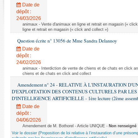
Rapports d'enquête
Date de
Rapports législatifs
dépôt :
Rapports sur l'application des lois
24/03/2026
Baromètre de l’application des lois
animaux - Vente d'animaux en ligne et retrait en magasin (« click
ligne et retrait en magasin (« click and collect »)
Question écrite n° 13056 de Mme Sandra Delannoy
Dossiers législatifs
Date de
Budget et sécurité sociale
dépôt :
Questions écrites et orales
24/02/2026
Comptes rendus des débats
animaux - Interdiction de vente de chiens et de chats en click and
chiens et de chats en click and collect
Amendement n° 24 - RELATIVE À L'INSTAURATION D'
D'EXPLOITATION DES CONTENUS CULTURELS PAR LES
D'INTELLIGENCE ARTIFICIELLE - 1ère lecture (2ème assemblé
Date de
dépôt :
04/06/2026
Amendement de M. Bothorel - Article UNIQUE -
Non renseigné
Voir le dossier (Proposition de loi relative à l’instauration d’une présom