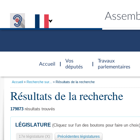
Assemb
Accèder à
la page
Vos
Travaux
Accueil
d'accueil
députés
parlementaires
Vous
Accueil
Recherche sur...
Résultats de la recherche
êtes
Résultats de la recherche
Général
ici
CONNEX
TRAVA
CONNA
DÉC
:
179873
résultats trouvés
LÉGISLATURE
(Cliquez sur l'un des boutons pour faire un choix
17e législature (X)
Précédentes législatures