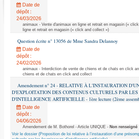
Rapports d'enquête
Date de
Rapports législatifs
dépôt :
Rapports sur l'application des lois
24/03/2026
Baromètre de l’application des lois
animaux - Vente d'animaux en ligne et retrait en magasin (« click
ligne et retrait en magasin (« click and collect »)
Question écrite n° 13056 de Mme Sandra Delannoy
Dossiers législatifs
Date de
Budget et sécurité sociale
dépôt :
Questions écrites et orales
24/02/2026
Comptes rendus des débats
animaux - Interdiction de vente de chiens et de chats en click and
chiens et de chats en click and collect
Amendement n° 24 - RELATIVE À L'INSTAURATION D'
D'EXPLOITATION DES CONTENUS CULTURELS PAR LES
D'INTELLIGENCE ARTIFICIELLE - 1ère lecture (2ème assemblé
Date de
dépôt :
04/06/2026
Amendement de M. Bothorel - Article UNIQUE -
Non renseigné
Voir le dossier (Proposition de loi relative à l’instauration d’une présom