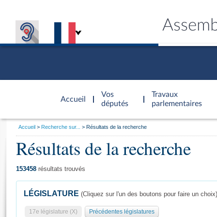
Assemb
Accèder à
la page
Vos
Travaux
Accueil
d'accueil
députés
parlementaires
Vous
Accueil
Recherche sur...
Résultats de la recherche
êtes
Résultats de la recherche
Général
ici
CONNEX
TRAVA
CONNA
DÉC
:
153458
résultats trouvés
LÉGISLATURE
(Cliquez sur l'un des boutons pour faire un choix
17e législature (X)
Précédentes législatures