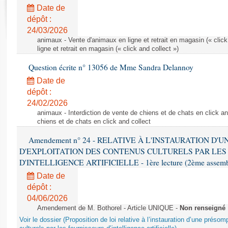
Rapports d'enquête
Date de
Rapports législatifs
dépôt :
Rapports sur l'application des lois
24/03/2026
Baromètre de l’application des lois
animaux - Vente d'animaux en ligne et retrait en magasin (« click
ligne et retrait en magasin (« click and collect »)
Question écrite n° 13056 de Mme Sandra Delannoy
Dossiers législatifs
Date de
Budget et sécurité sociale
dépôt :
Questions écrites et orales
24/02/2026
Comptes rendus des débats
animaux - Interdiction de vente de chiens et de chats en click and
chiens et de chats en click and collect
Amendement n° 24 - RELATIVE À L'INSTAURATION D'
D'EXPLOITATION DES CONTENUS CULTURELS PAR LES
D'INTELLIGENCE ARTIFICIELLE - 1ère lecture (2ème assemblé
Date de
dépôt :
04/06/2026
Amendement de M. Bothorel - Article UNIQUE -
Non renseigné
Voir le dossier (Proposition de loi relative à l’instauration d’une présom