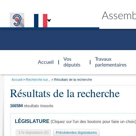
Assemb
Accèder à
la page
Vos
Travaux
Accueil
d'accueil
députés
parlementaires
Vous
Accueil
Recherche sur...
Résultats de la recherche
êtes
Résultats de la recherche
Général
ici
CONNEX
TRAVA
CONNA
DÉC
:
166584
résultats trouvés
LÉGISLATURE
(Cliquez sur l'un des boutons pour faire un choix
17e législature (X)
Précédentes législatures